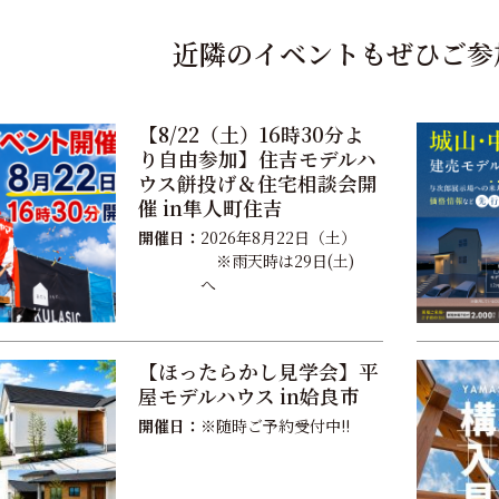
近隣のイベントもぜひご参
【8/22（土）16時30分よ
り自由参加】住吉モデルハ
ウス餅投げ＆住宅相談会開
催 in隼人町住吉
開催日：
2026年8月22日（土）
※雨天時は29日(土)
へ
【ほったらかし見学会】平
屋モデルハウス in姶良市
開催日：
※随時ご予約受付中!!