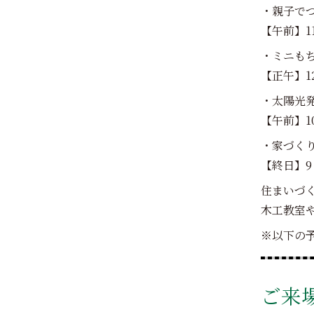
・親子で
【午前】11
・ミニも
【正午】1
・太陽光発
【午前】10
・家づく
【終日】9：
住まいづ
木工教室
※以下の
ご来