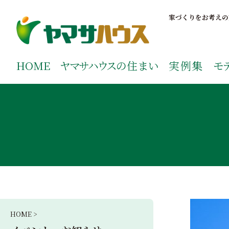
S
k
家づくりをお考えの
i
p
鹿児島で注文住宅ならヤマサハウス
新築の注文住宅や建売モデルハウスをお探しの方はこちら
t
ご覧ください。
HOME
ヤマサハウス
の住まい
実例集
モ
o
c
o
n
t
e
n
t
HOME >