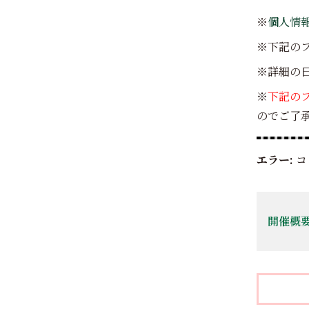
※
個人情
※下記の
※詳細の
※
下記のフ
のでご了承く
エラー:
コ
開催概