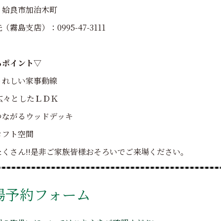
：姶良市加治木町
霧島支店）：0995-47-3111
ろポイント▽
うれしい家事動線
広々としたＬＤＫ
つながるウッドデッキ
ロフト空間
たくさん!!是非ご家族皆様おそろいでご来場ください。
場予約フォーム