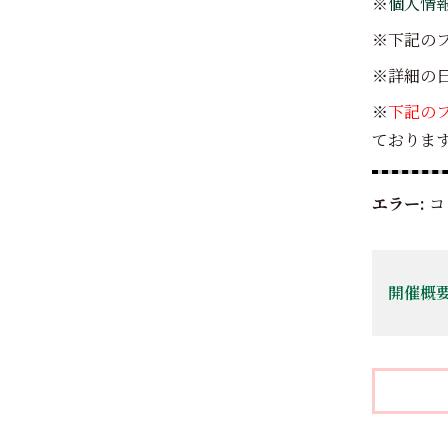
※
個人情
※下記の
※詳細の
※
下記の
ております
エラー:
コ
開催概