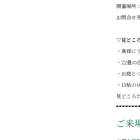
開催場所
お問合せ先（
▽見どこ
・奥様に
・22畳の
・お庭と
・11帖の
見どころ
ご来