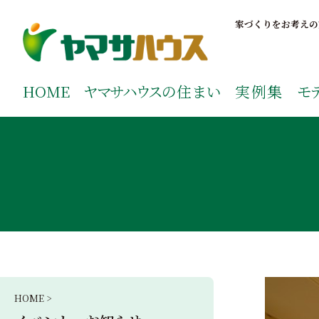
S
k
家づくりをお考えの
i
p
鹿児島で注文住宅ならヤマサハウス
新築の注文住宅や建売モデルハウスをお探しの方はこちら
t
ご覧ください。
HOME
ヤマサハウス
の住まい
実例集
モ
o
c
o
n
t
e
n
t
HOME >