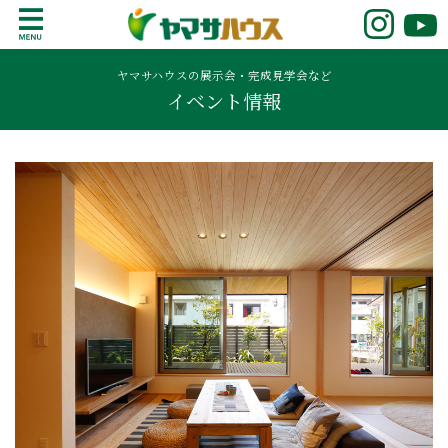
S
k
鹿児島で注文住宅ならヤマサハウス
新築の注文住宅や建売モデルハウスをお探し
i
の方はこちら。鹿児島県内で11年連続ナンバ
ヤマサハウスの展示会・完成見学会など
p
イベント情報
ーワンの実績を誇る、絆の家でおなじみの
t
ヤマサハウス。展示場情報や家づくりのこだ
o
わりをご覧ください。
c
o
n
t
e
n
t