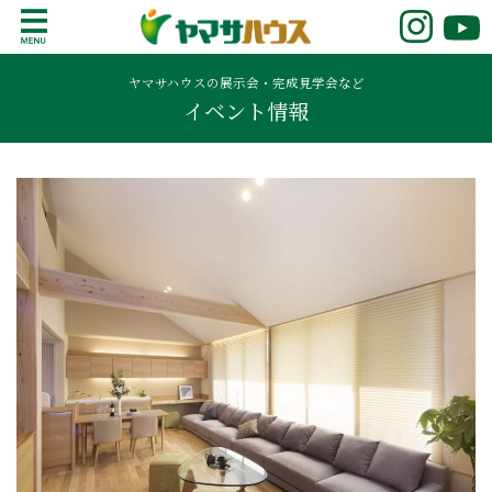
S
k
鹿児島で注文住宅ならヤマサハウス
新築の注文住宅や建売モデルハウスをお探し
i
の方はこちら。鹿児島県内で11年連続ナンバ
ヤマサハウスの展示会・完成見学会など
p
イベント情報
ーワンの実績を誇る、絆の家でおなじみの
t
ヤマサハウス。展示場情報や家づくりのこだ
o
わりをご覧ください。
c
o
n
t
e
n
t