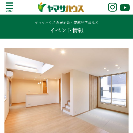
S
k
鹿児島で注文住宅ならヤマサハウス
新築の注文住宅や建売モデルハウスをお探し
i
の方はこちら。鹿児島県内で11年連続ナンバ
ヤマサハウスの展示会・完成見学会など
p
イベント情報
ーワンの実績を誇る、絆の家でおなじみの
t
ヤマサハウス。展示場情報や家づくりのこだ
o
わりをご覧ください。
c
o
n
t
e
n
t