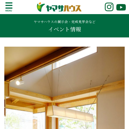
S
k
鹿児島で注文住宅ならヤマサハウス
新築の注文住宅や建売モデルハウスをお探し
i
の方はこちら。鹿児島県内で11年連続ナンバ
ヤマサハウスの展示会・完成見学会など
p
イベント情報
ーワンの実績を誇る、絆の家でおなじみの
t
ヤマサハウス。展示場情報や家づくりのこだ
o
わりをご覧ください。
c
o
n
t
e
n
t