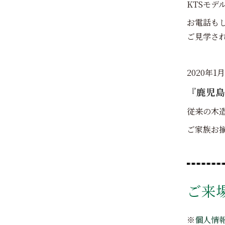
KTSモデ
お電話も
ご見学さ
2020年
『鹿児島
従来の木
ご家族お
ご来
※
個人情