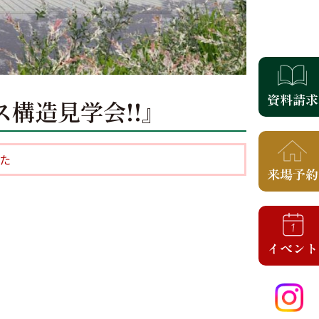
ウス構造見学会!!』
た