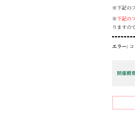
※下記の
※
下記のフ
りますのでご
エラー:
コ
開催概