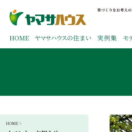
S
k
家づくりをお考えの
i
p
鹿児島で注文住宅ならヤマサハウス
新築の注文住宅や建売モデルハウスをお探しの方はこちら
t
ご覧ください。
HOME
ヤマサハウス
の住まい
実例集
モ
o
c
o
n
t
e
n
t
HOME >