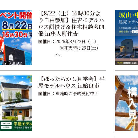
【8/22（土）16時30分よ
り自由参加】住吉モデルハ
ウス餅投げ＆住宅相談会開
催 in隼人町住吉
開催日：
2026年8月22日（土）
※雨天時は29日(土)
へ
【ほったらかし見学会】平
屋モデルハウス in姶良市
開催日：
※随時ご予約受付中!!