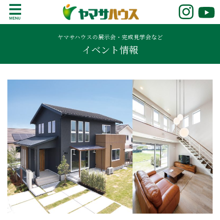
S
k
鹿児島で注文住宅ならヤマサハウス
新築の注文住宅や建売モデルハウスをお探し
i
の方はこちら。鹿児島県内で11年連続ナンバ
ヤマサハウスの展示会・完成見学会など
p
イベント情報
ーワンの実績を誇る、絆の家でおなじみの
t
ヤマサハウス。展示場情報や家づくりのこだ
o
わりをご覧ください。
c
o
n
t
e
n
t