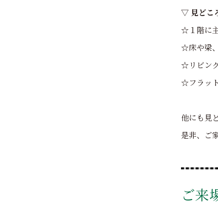
▽ 見どこ
☆１階に
☆床や梁
☆リビン
☆フラッ
他にも見
是非、ご
ご来