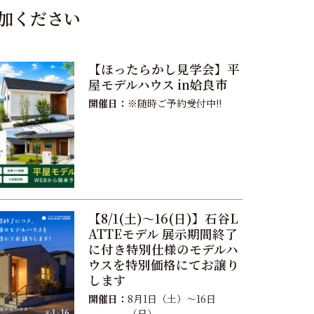
加ください
【ほったらかし見学会】平
屋モデルハウス in姶良市
開催日：
※随時ご予約受付中!!
【8/1(土)〜16(日)】石谷L
ATTEモデル 展示期間終了
に付き特別仕様のモデルハ
ウスを特別価格にてお譲り
します
開催日：
8月1日（土）〜16日
（日）