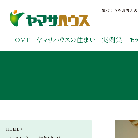
S
k
家づくりをお考えの
i
p
鹿児島で注文住宅ならヤマサハウス
新築の注文住宅や建売モデルハウスをお探しの方はこちら
t
ご覧ください。
HOME
ヤマサハウス
の住まい
実例集
モ
o
c
o
n
t
e
n
t
HOME >