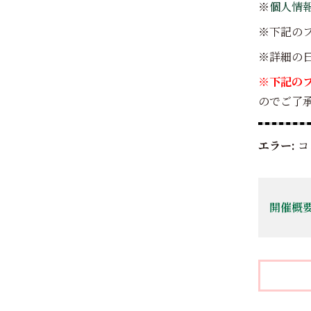
※
個人情
※下記の
※詳細の
※下記のフ
のでご了承く
エラー:
コ
開催概