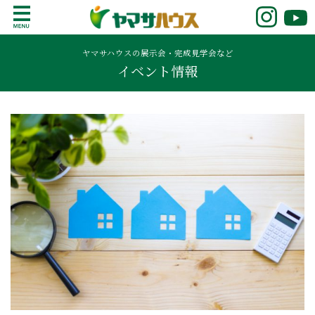
S
k
鹿児島で注文住宅ならヤマサハウス
新築の注文住宅や建売モデルハウスをお探し
i
の方はこちら。鹿児島県内で11年連続ナンバ
ヤマサハウスの展示会・完成見学会など
p
イベント情報
ーワンの実績を誇る、絆の家でおなじみの
t
ヤマサハウス。展示場情報や家づくりのこだ
o
わりをご覧ください。
c
o
n
t
e
n
t