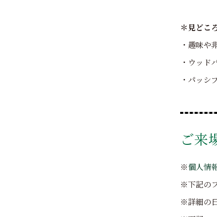
＊見どこ
・趣味や
・ウッド
・パッシ
ご来
※
個人情
※下記の
※詳細の