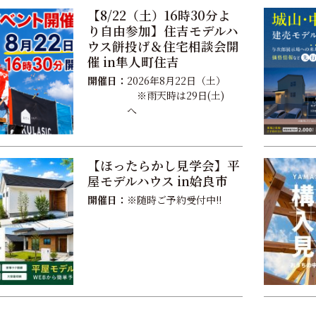
【8/22（土）16時30分よ
り自由参加】住吉モデルハ
ウス餅投げ＆住宅相談会開
催 in隼人町住吉
開催日：
2026年8月22日（土）
※雨天時は29日(土)
へ
【ほったらかし見学会】平
屋モデルハウス in姶良市
開催日：
※随時ご予約受付中!!