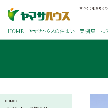
S
k
家づくりをお考えの
i
p
鹿児島で注文住宅ならヤマサハウス
新築の注文住宅や建売モデルハウスをお探しの方はこちら
t
ご覧ください。
HOME
ヤマサハウス
の住まい
実例集
モ
o
c
o
n
t
e
n
t
HOME >