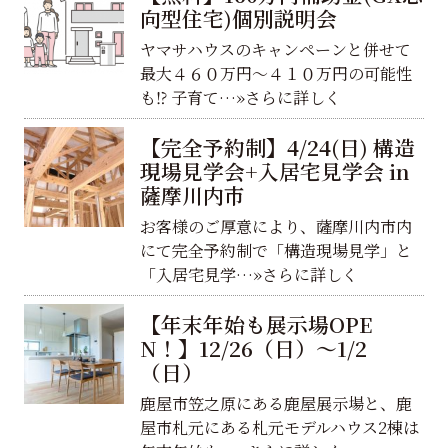
向型住宅)個別説明会
ヤマサハウスのキャンペーンと併せて
最大４６０万円～４１０万円の可能性
も⁉ 子育て…»さらに詳しく
【完全予約制】4/24(日) 構造
現場見学会+入居宅見学会 in
薩摩川内市
お客様のご厚意により、薩摩川内市内
にて完全予約制で「構造現場見学」と
「入居宅見学…»さらに詳しく
【年末年始も展示場OPE
N！】12/26（日）～1/2
（日）
鹿屋市笠之原にある鹿屋展示場と、鹿
屋市札元にある札元モデルハウス2棟は