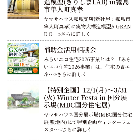
造模型(きりしまLAB) in霧島
市隼人町真孝
ヤマサハウス霧島支店(新社屋：霧島市
隼人町真孝)に実物大構造模型がGRAN
D O…»さらに詳しく
補助金活用相談会
みらいエコ住宅2026事業とは？ 「みら
いエコ住宅2026事業」は、住宅の省エ
ネ…»さらに詳しく
【特別企画】12/1(月)～3/31
(火) Winter Festa in 国分展
示場(MBC国分住宅展)
ヤマサハウス国分展示場(MBC国分住宅
展 敷地内)にて特別企画ウィンターフェ
スタ…»さらに詳しく