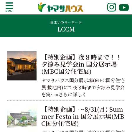
S
k
鹿児島で注文住宅ならヤマサハウス
新築の注文住宅や建売モデルハウスをお探し
i
の方はこちら。鹿児島県内で11年連続ナンバ
住まいのキーワード
p
LCCM
ーワンの実績を誇る、絆の家でおなじみの
t
ヤマサハウス。展示場情報や家づくりのこだ
o
わりをご覧ください。
c
o
【特別企画】夜８時まで！！
n
夕涼み見学会in 国分展示場
t
(MBC国分住宅展)
e
ヤマサハウス国分展示場(MBC国分住宅
n
展 敷地内)にて夜８時まで夕涼み見学会
t
を実…»さらに詳しく
【特別企画】～8/31(月) Sum
mer Festa in 国分展示場(MB
C国分住宅展)