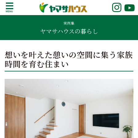
S
k
鹿児島で注文住宅ならヤマサハウス
新築の注文住宅や建売モデルハウスをお探し
i
の方はこちら。鹿児島県内で11年連続ナンバ
実例集
p
ヤマサハウスの暮らし
ーワンの実績を誇る、絆の家でおなじみの
t
ヤマサハウス。展示場情報や家づくりのこだ
o
わりをご覧ください。
c
想いを叶えた憩いの空間に集う家族
o
時間を育む住まい
n
t
e
n
t