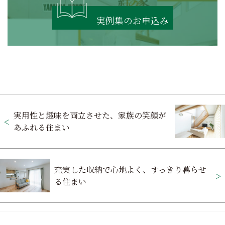
実例集のお申込み
投
実用性と趣味を両立させた、家族の笑顔が
稿
あふれる住まい
ナ
ビ
充実した収納で心地よく、すっきり暮らせ
ゲ
る住まい
ー
シ