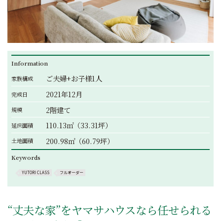
Information
ご夫婦+お子様1人
家族構成
2021年12月
完成日
2階建て
規模
110.13㎡（33.31坪）
延床面積
200.98㎡（60.79坪）
土地面積
Keywords
YUTORI CLASS
フルオーダー
“丈夫な家”をヤマサハウスなら任せられる