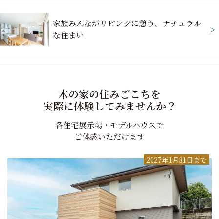
ビ
家族みんながリビングに憩う、ナチュラル
ゲ
な住まい
ー
シ
ョ
木の家の住みごこちを
ン
実際に体験してみませんか？
各住宅展示場・モデルハウスで
ご体感いただけます
2027年1月31日まで