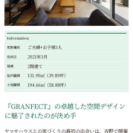
Information
ご夫婦+お子様3人
家族構成
2021年3月
完成日
2階建て
規模
131.90㎡（39.89坪）
延床面積
194.66㎡（58.88坪）
土地面積
『GRANFECT』の卓越した空間デザイン
に魅了されたのが決め手
ヤマサハウスとの家づくりの最初の出会いは、吉野で開催