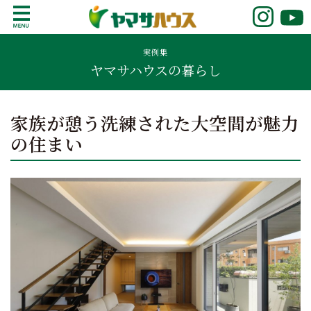
S
k
鹿児島で注文住宅ならヤマサハウス
新築の注文住宅や建売モデルハウスをお探し
i
の方はこちら。鹿児島県内で11年連続ナンバ
実例集
p
ヤマサハウスの暮らし
ーワンの実績を誇る、絆の家でおなじみの
t
ヤマサハウス。展示場情報や家づくりのこだ
o
わりをご覧ください。
c
家族が憩う洗練された大空間が魅力
o
の住まい
n
t
e
n
t