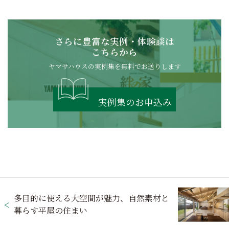
さらに豊富な実例・体験談は
こちらから
ヤマサハウスの実例集を無料でお送りします
実例集のお申込み
投
多目的に使える大空間が魅力、自然素材と
稿
暮らす平屋の住まい
ナ