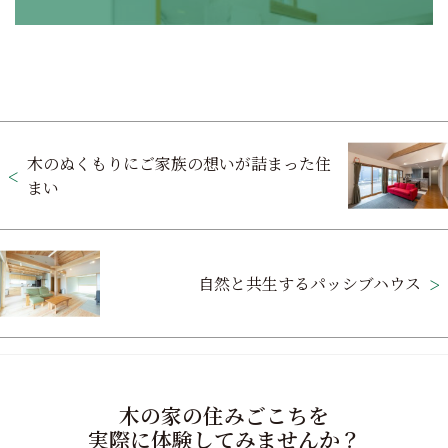
投
木のぬくもりにご家族の想いが詰まった住
稿
まい
ナ
ビ
ゲ
自然と共生するパッシブハウス
ー
シ
ョ
木の家の住みごこちを
ン
実際に体験してみませんか？