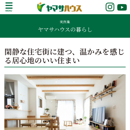
S
k
鹿児島で注文住宅ならヤマサハウス
新築の注文住宅や建売モデルハウスをお探し
i
の方はこちら。鹿児島県内で11年連続ナンバ
実例集
p
ヤマサハウスの暮らし
ーワンの実績を誇る、絆の家でおなじみの
t
ヤマサハウス。展示場情報や家づくりのこだ
o
わりをご覧ください。
c
閑静な住宅街に建つ、温かみを感じ
o
る居心地のいい住まい
n
t
e
n
t