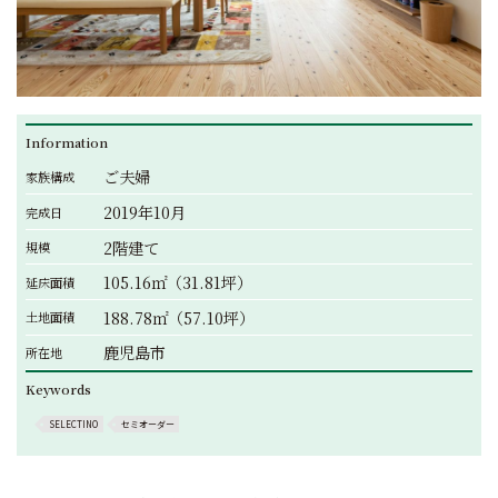
Information
ご夫婦
家族構成
2019年10月
完成日
2階建て
規模
105.16㎡（31.81坪）
延床面積
188.78㎡（57.10坪）
土地面積
鹿児島市
所在地
Keywords
SELECTINO
セミオーダー