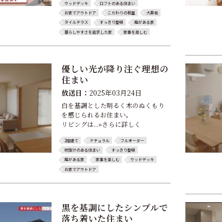
ウッドデッキ
ロフトのある住まい
お家でアウトドア
こだわりの和室
大黒柱
タイルテラス
すっきり整頓
庭がある家
暮らしやすさを追求した家
家事を楽しむ
優しい光が降り注ぐ理想の
住まい
放送日：
2025年03月24日
白を基調とした明るく木のぬくもり
を感じられるお住まい。
リビングは...»さらに詳しく
2階建て
ナチュラル
フルオーダー
吹抜けのある住まい
すっきり整頓
庭がある家
家事を楽しむ
ウッドデッキ
お家でアウトドア
黒を基調にしたシンプルで
落ち着いた住まい