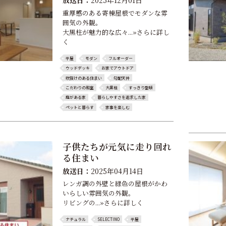
放送日：
2025年12月01日
重厚感のある寄棟屋根でモダンな雰
囲気の外観。
大黒柱が魅力的な広々...»さらに詳し
く
平屋
モダン
フルオーダー
ウッドデッキ
お家でアウトドア
吹抜けのある住まい
勾配天井
こだわりの和室
大黒柱
すっきり整頓
庭がある家
暮らしやすさを追求した家
ペットと暮らす
家事を楽しむ
子供たちが元気に走り回れ
る住まい
放送日：
2025年04月14日
レンガ調の外壁と緑色の屋根がかわ
いらしい雰囲気の外観。
リビングの...»さらに詳しく
ナチュラル
SELECTINO
平屋