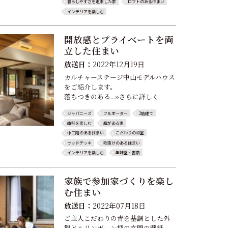
暮らしやすさを追求した家
ロフトのある住まい
インテリアを楽しむ
開放感とプライベートを両
立した住まい
放送日：
2022年12月19日
カルチャーステージ中山モデルハウス
をご紹介します。
落ちつきのある...»さらに詳しく
ジャパニーズ
フルオーダー
2階建て
趣味を楽しむ
庭がある家
中二階のある住まい
こだわりの和室
ウッドデッキ
吹抜けのある住まい
インテリアを楽しむ
趣味室・書斎
家族で参加家づくりを楽し
む住まい
放送日：
2022年07月18日
ご主人こだわりの青を基調とした外
観とヘリンボーン柄の玄関の壁紙。