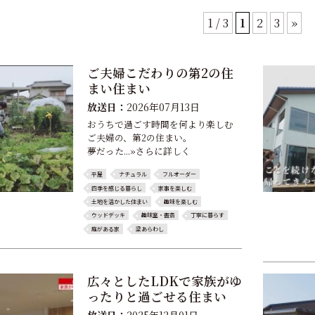
1 / 3
1
2
3
»
ご夫婦こだわりの第2の住
まい住まい
放送日：
2026年07月13日
おうちで過ごす時間を何より楽しむ
ご夫婦の、第2の住まい。
夢だった...»さらに詳しく
平屋
ナチュラル
フルオーダー
四季を感じる暮らし
家事を楽しむ
土地を活かした住まい
趣味を楽しむ
ウッドデッキ
趣味室・書斎
丁寧に暮らす
庭がある家
梁あらわし
広々としたLDKで家族がゆ
ったりと過ごせる住まい