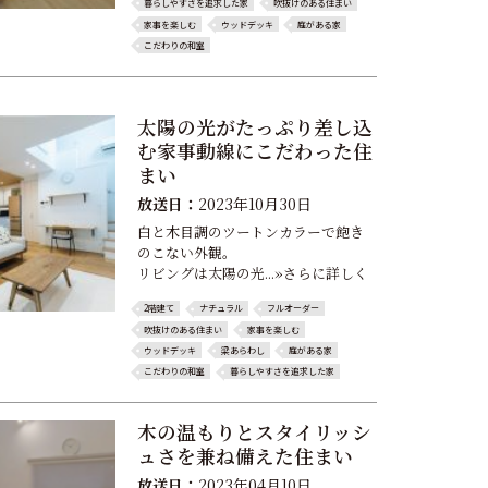
暮らしやすさを追求した家
吹抜けのある住まい
家事を楽しむ
ウッドデッキ
庭がある家
こだわりの和室
太陽の光がたっぷり差し込
む家事動線にこだわった住
まい
放送日：
2023年10月30日
白と木目調のツートンカラーで飽き
のこない外観。
リビングは太陽の光...»さらに詳しく
2階建て
ナチュラル
フルオーダー
吹抜けのある住まい
家事を楽しむ
ウッドデッキ
梁あらわし
庭がある家
こだわりの和室
暮らしやすさを追求した家
木の温もりとスタイリッシ
ュさを兼ね備えた住まい
放送日：
2023年04月10日