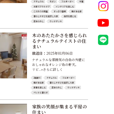
ナチュラル
モダン
フルオーダー
平屋
お家でアウトドア
インテリアを楽しむ
こだわりの和室
すっきり整頓
庭がある家
暮らしやすさを追求した家
自然を感じる
梁あらわし
ウッドデッキ
木のあたたかさを感じられ
るナチュラルテイストの住
まい
放送日：
2025年01月06日
ナチュラルな雰囲気の白色の外壁に
おしゃれなオレンジ色の軒天。
リビ...»さらに詳しく
2階建て
ナチュラル
フルオーダー
庭がある家
暮らしやすさを追求した家
家事を楽しむ
梁あらわし
ウッドデッキ
ペットと暮らす
家族の笑顔が集まる平屋の
住まい