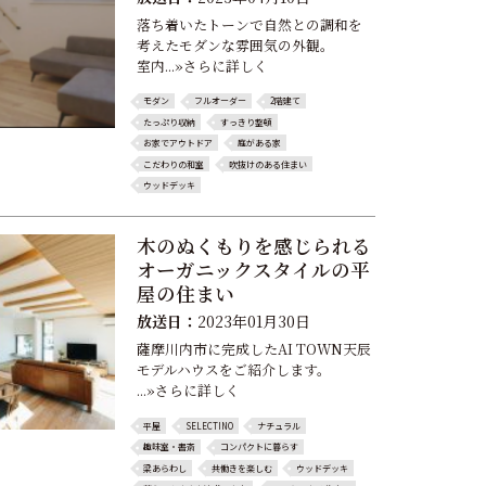
落ち着いたトーンで自然との調和を
考えたモダンな雰囲気の外観。
室内...»さらに詳しく
モダン
フルオーダー
2階建て
たっぷり収納
すっきり整頓
お家でアウトドア
庭がある家
こだわりの和室
吹抜けのある住まい
ウッドデッキ
木のぬくもりを感じられる
オーガニックスタイルの平
屋の住まい
放送日：
2023年01月30日
薩摩川内市に完成したAI TOWN天辰
モデルハウスをご紹介します。
...»さらに詳しく
平屋
SELECTINO
ナチュラル
趣味室・書斎
コンパクトに暮らす
梁あらわし
共働きを楽しむ
ウッドデッキ