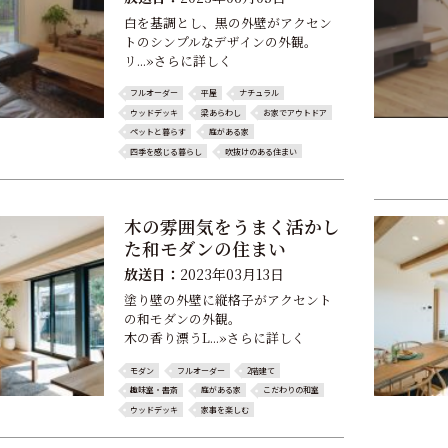
白を基調とし、黒の外壁がアクセン
トのシンプルなデザインの外観。
リ...»さらに詳しく
フルオーダー
平屋
ナチュラル
ウッドデッキ
梁あらわし
お家でアウトドア
ペットと暮らす
庭がある家
四季を感じる暮らし
吹抜けのある住まい
木の雰囲気をうまく活かし
た和モダンの住まい
放送日：
2023年03月13日
塗り壁の外壁に縦格子がアクセント
の和モダンの外観。
木の香り漂うL...»さらに詳しく
モダン
フルオーダー
2階建て
趣味室・書斎
庭がある家
こだわりの和室
ウッドデッキ
家事を楽しむ