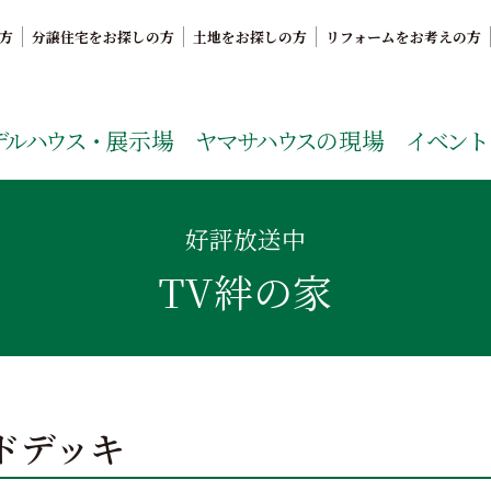
方
分譲住宅をお探しの方
土地をお探しの方
リフォームをお考えの方
。鹿児島県内で11年連続ナンバーワンの実績を誇る、絆の家
デルハウス・
展示場
ヤマサハウス
の現場
イベント
好評放送中
TV絆の家
ドデッキ