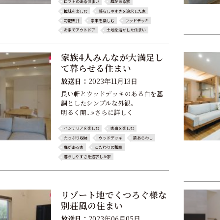
ロフトのある住まい
庭がある家
趣味を楽しむ
暮らしやすさを追求した家
勾配天井
家事を楽しむ
ウッドデッキ
お家でアウトドア
土地を活かした住まい
家族4人みんなが大満足し
て暮らせる住まい
放送日：
2023年11月13日
長い軒とウッドデッキのある白を基
調としたシンプルな外観。
明るく開...»さらに詳しく
インテリアを楽しむ
家事を楽しむ
たっぷり収納
ウッドデッキ
梁あらわし
庭がある家
こだわりの和室
暮らしやすさを追求した家
リゾート地でくつろぐ様な
別荘風の住まい
放送日：
2023年06月05日