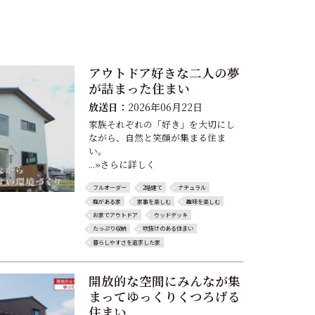
アウトドア好きな二人の夢
が詰まった住まい
放送日：
2026年06月22日
家族それぞれの「好き」を大切にし
ながら、自然と笑顔が集まる住ま
い。
...»さらに詳しく
フルオーダー
2階建て
ナチュラル
庭がある家
家事を楽しむ
趣味を楽しむ
お家でアウトドア
ウッドデッキ
たっぷり収納
吹抜けのある住まい
暮らしやすさを追求した家
開放的な空間にみんなが集
まってゆっくりくつろげる
住まい