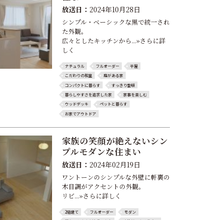
放送日：
2024年10月28日
シンプル・ベーシックな黒で統一され
た外観。
広々としたキッチンから...»さらに詳
しく
ナチュラル
フルオーダー
平屋
こだわりの和室
庭がある家
コンパクトに暮らす
すっきり整頓
暮らしやすさを追求した家
家事を楽しむ
ウッドデッキ
ペットと暮らす
お家でアウトドア
家族の笑顔が絶えないシン
プルモダンな住まい
放送日：
2024年02月19日
ワントーンのシンプルな外壁に軒裏の
木目調がアクセントの外観。
リビ...»さらに詳しく
2階建て
フルオーダー
モダン