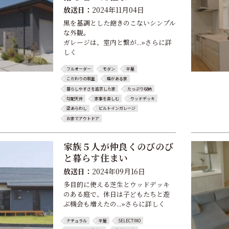
放送日：
2024年11月04日
黒を基調とした飽きのこないシンプル
な外観。
ガレージは、室内と繋が...»さらに詳
しく
フルオーダー
モダン
平屋
こだわりの和室
庭がある家
暮らしやすさを追求した家
たっぷり収納
勾配天井
家事を楽しむ
ウッドデッキ
梁あらわし
ビルトインガレージ
お家でアウトドア
家族５人が仲良くのびのび
と暮らす住まい
放送日：
2024年09月16日
多目的に使える芝生とウッドデッキ
のある庭で、休日は子どもたちと遊
ぶ機会も増えたの...»さらに詳しく
ナチュラル
平屋
SELECTINO