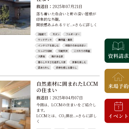
放送日：
2025年07月21日
落ち着いた色合いと軒の深い屋根が
印象的な外観。
開放感あふれるリビ...»さらに詳しく
2階建て
モダン
フルオーダー
ウッドデッキ
趣味室・書斎
インテリアを楽しむ
吹抜けのある住まい
たっぷり収納
勾配天井
こだわりの和室
大黒柱
庭がある家
暮らしやすさを追求した家
家事を楽しむ
梁あらわし
四季を感じる暮らし
自然素材に囲まれたLCCM
の住まい
放送日：
2025年04月07日
今回は、LCCMの住まいをご紹介し
ます。
LCCMとは、CO₂排出...»さらに詳し
く