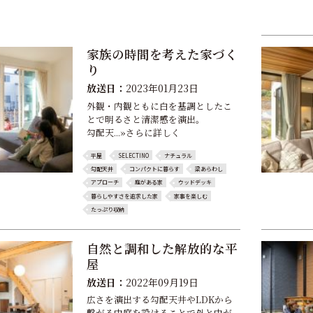
家族の時間を考えた家づく
り
放送日：
2023年01月23日
外観・内観ともに白を基調としたこ
とで明るさと清潔感を演出。
勾配天...»さらに詳しく
平屋
SELECTINO
ナチュラル
勾配天井
コンパクトに暮らす
梁あらわし
アプローチ
庭がある家
ウッドデッキ
暮らしやすさを追求した家
家事を楽しむ
たっぷり収納
自然と調和した解放的な平
屋
放送日：
2022年09月19日
広さを演出する勾配天井やLDKから
繋がる中庭を設けることで外と中が