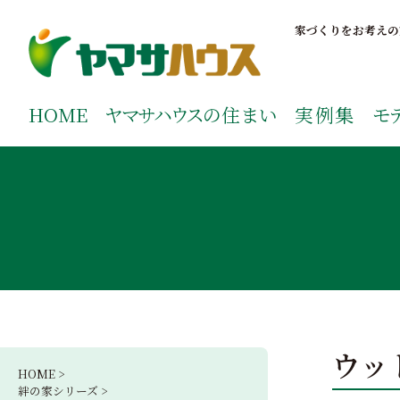
S
k
家づくりをお考えの
i
p
鹿児島で注文住宅ならヤマサハウス
新築の注文住宅や建売モデルハウスをお探しの方はこちら
t
ご覧ください。
HOME
ヤマサハウス
の住まい
実例集
モ
o
c
o
n
t
e
n
t
ウッ
HOME >
絆の家シリーズ >