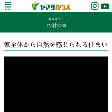
S
k
鹿児島で注文住宅ならヤマサハウス
新築の注文住宅や建売モデルハウスをお探し
i
の方はこちら。鹿児島県内で11年連続ナンバ
好評放送中
p
TV絆の家
ーワンの実績を誇る、絆の家でおなじみの
t
ヤマサハウス。展示場情報や家づくりのこだ
o
わりをご覧ください。
c
家全体から自然を感じられる住まい
o
n
t
e
n
t