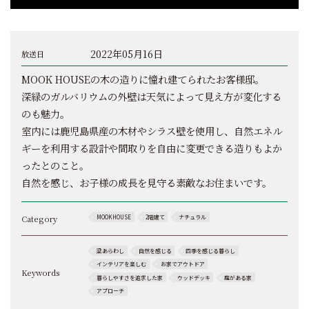
2022年05月16日
放送日
MOOK HOUSEの木の造りに憧れ建てられたお客様邸。
深緑のガルバリウムの外壁は天気によって見え方が変化する
のも魅力。
室内には鹿児島県産の木材やシラス壁を使用し、自然エネル
ギーを利用する設計や間取りを自由に変更できる造りもよか
ったとのこと。
自然を感じ、お子様の成長を見守る素敵なお住まいです。
Category
MOOKHOUSE
2階建て
ナチュラル
梁あらわし
自然を感じる
四季を感じる暮らし
インテリアを楽しむ
お家でアウトドア
Keywords
暮らしやすさを追求した家
ウッドデッキ
庭がある家
アプローチ