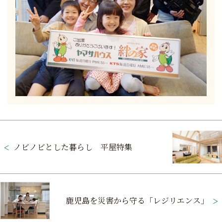
投
稿
ノビノビとした暮らし 平屋特集
ナ
ビ
ゲ
鹿児島を災害から守る「レジリエンス」