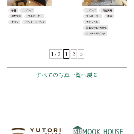
平屋
リビング
リビング
勾配天井
勾配天井
フルオーダー
フルオーダー
平屋
モダン
センターリビング
ナチュラル
梁あらわし･大黒柱
センターリビング
1 / 2
1
2
»
すべての写真一覧へ戻る