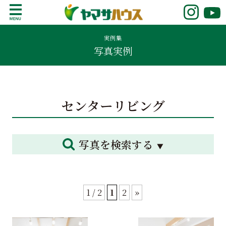
S
k
鹿児島で注文住宅ならヤマサハウス
新築の注文住宅や建売モデルハウスをお探し
i
の方はこちら。鹿児島県内で11年連続ナンバ
実例集
p
写真実例
ーワンの実績を誇る、絆の家でおなじみの
t
ヤマサハウス。展示場情報や家づくりのこだ
o
わりをご覧ください。
c
o
センターリビング
n
t
e
n
写真を検索する
t
1 / 2
1
2
»