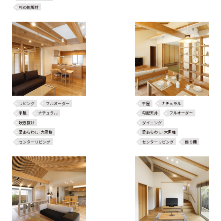
杉の無垢材
リビング
フルオーダー
平屋
ナチュラル
平屋
ナチュラル
勾配天井
フルオーダー
吹き抜け
ダイニング
梁あらわし･大黒柱
梁あらわし･大黒柱
センターリビング
センターリビング
飾り棚