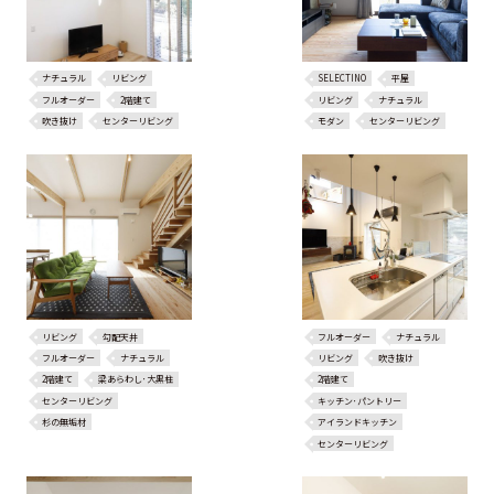
ナチュラル
リビング
SELECTINO
平屋
フルオーダー
2階建て
リビング
ナチュラル
吹き抜け
センターリビング
モダン
センターリビング
リビング
勾配天井
フルオーダー
ナチュラル
フルオーダー
ナチュラル
リビング
吹き抜け
2階建て
梁あらわし･大黒柱
2階建て
センターリビング
キッチン･パントリー
杉の無垢材
アイランドキッチン
センターリビング