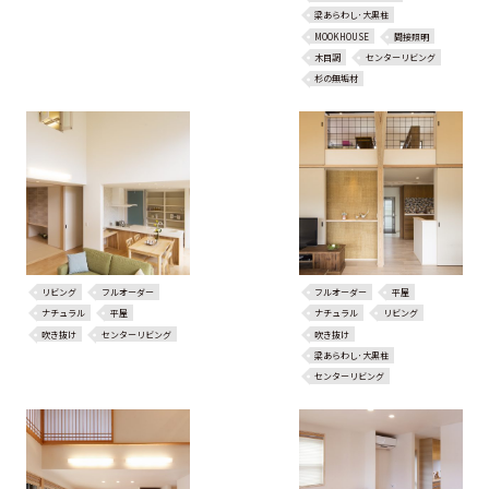
梁あらわし･大黒柱
MOOKHOUSE
間接照明
木目調
センターリビング
杉の無垢材
リビング
フルオーダー
フルオーダー
平屋
ナチュラル
平屋
ナチュラル
リビング
吹き抜け
センターリビング
吹き抜け
梁あらわし･大黒柱
センターリビング