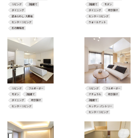
リビング
2階建て
2階建て
モダン
ダイニング
ダイニング
吹き抜け
梁あらわし･大黒柱
センターリビング
センターリビング
ウォールナット
杉の無垢材
リビング
フルオーダー
リビング
フルオーダー
モダン
2階建て
ナチュラル
吹き抜け
ダイニング
吹き抜け
2階建て
センターリビング
キッチン･パントリー
センターリビング