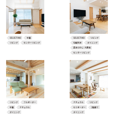
SELECTINO
平屋
SELECTINO
リビング
リビング
センターリビング
勾配天井
ダイニング
梁あらわし･大黒柱
センターリビング
リビング
フルオーダー
ナチュラル
リビング
平屋
ナチュラル
セミオーダー
2階建て
ダイニング
ダイニング