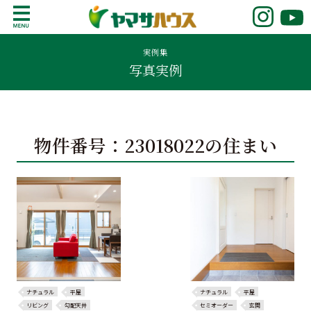
S
k
鹿児島で注文住宅ならヤマサハウス
新築の注文住宅や建売モデルハウスをお探し
i
の方はこちら。鹿児島県内で11年連続ナンバ
実例集
p
写真実例
ーワンの実績を誇る、絆の家でおなじみの
t
ヤマサハウス。展示場情報や家づくりのこだ
o
わりをご覧ください。
c
o
物件番号：23018022の住まい
n
t
e
n
t
ナチュラル
平屋
ナチュラル
平屋
リビング
勾配天井
セミオーダー
玄関