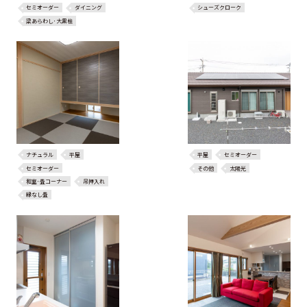
セミオーダー
ダイニング
シューズクローク
梁あらわし･大黒柱
ナチュラル
平屋
平屋
セミオーダー
セミオーダー
その他
太陽光
和室･畳コーナー
吊押入れ
縁なし畳