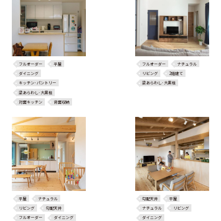
フルオーダー
平屋
フルオーダー
ナチュラル
ダイニング
リビング
2階建て
キッチン･パントリー
梁あらわし･大黒柱
梁あらわし･大黒柱
対面キッチン
背面収納
平屋
ナチュラル
勾配天井
平屋
リビング
勾配天井
ナチュラル
リビング
フルオーダー
ダイニング
ダイニング