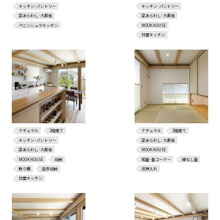
キッチン･パントリー
キッチン･パントリー
梁あらわし･大黒柱
梁あらわし･大黒柱
ペニンシュラキッチン
MOOKHOUSE
対面キッチン
ナチュラル
2階建て
ナチュラル
2階建て
キッチン･パントリー
梁あらわし･大黒柱
梁あらわし･大黒柱
MOOKHOUSE
MOOKHOUSE
収納
和室･畳コーナー
縁なし畳
飾り棚
造作収納
吊押入れ
対面キッチン