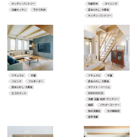
キッチン･パントリー
勾配天井
ダイニング
対面キッチン
下がり天井
梁あらわし･大黒柱
キッチン･パントリー
ナチュラル
平屋
ナチュラル
平屋
リビング
フルオーダー
梁あらわし･大黒柱
梁あらわし･大黒柱
ホワイト・ベージュ
エコカラット
MOOKHOUSE
洗面･浴室･脱衣･サニタリー
階段
パウダーコーナー
独立洗面台
杉の無垢材
造作洗面