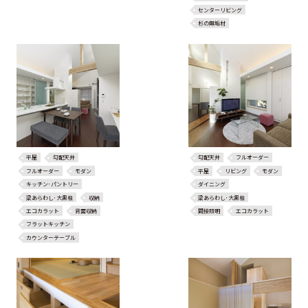
センターリビング
杉の無垢材
平屋
勾配天井
勾配天井
フルオーダー
フルオーダー
モダン
平屋
リビング
モダン
キッチン･パントリー
ダイニング
梁あらわし･大黒柱
収納
梁あらわし･大黒柱
エコカラット
背面収納
間接照明
エコカラット
フラットキッチン
カウンターテーブル