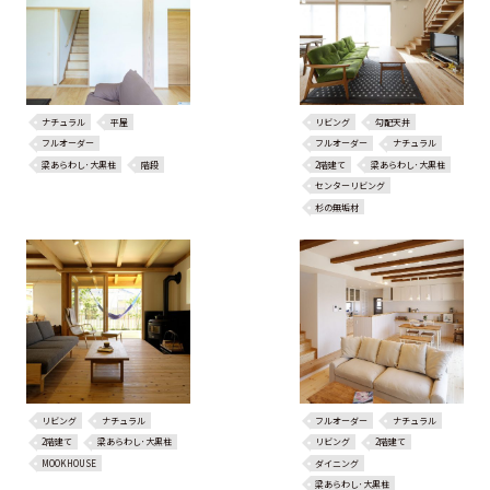
ナチュラル
平屋
リビング
勾配天井
フルオーダー
フルオーダー
ナチュラル
梁あらわし･大黒柱
階段
2階建て
梁あらわし･大黒柱
センターリビング
杉の無垢材
リビング
ナチュラル
フルオーダー
ナチュラル
2階建て
梁あらわし･大黒柱
リビング
2階建て
MOOKHOUSE
ダイニング
梁あらわし･大黒柱