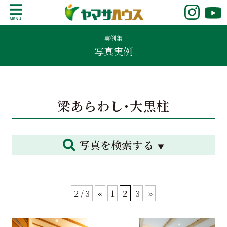
S
k
鹿児島で注文住宅ならヤマサハウス
新築の注文住宅や建売モデルハウスをお探し
i
の方はこちら。鹿児島県内で11年連続ナンバ
実例集
p
写真実例
ーワンの実績を誇る、絆の家でおなじみの
t
ヤマサハウス。展示場情報や家づくりのこだ
o
わりをご覧ください。
c
o
梁あらわし･大黒柱
n
t
e
n
写真を検索する
t
2 / 3
«
1
2
3
»