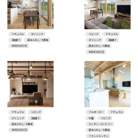
ナチュラル
ダイニング
リビング
ナチュラル
2階建て
梁あらわし･大黒柱
ダイニング
2階建て
MOOKHOUSE
梁あらわし･大黒柱
MOOKHOUSE
ナチュラル
リビング
フルオーダー
ナチュラル
ダイニング
2階建て
平屋
リビング
梁あらわし･大黒柱
キッチン･パントリー
MOOKHOUSE
梁あらわし･大黒柱
フラットキッチン