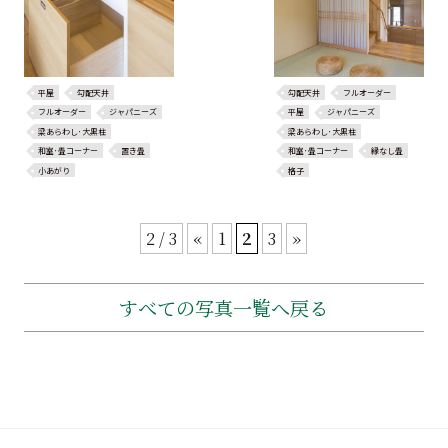
平屋
勾配天井
勾配天井
フルオーダー
フルオーダー
ジャパニーズ
平屋
ジャパニーズ
梁あらわし･大黒柱
梁あらわし･大黒柱
和室･畳コーナー
置き畳
和室･畳コーナー
縁なし畳
小あがり
格子
2 / 3
«
1
2
3
»
すべての写真一覧へ戻る