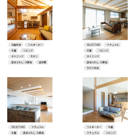
勾配天井
フルオーダー
SELECTINO
ナチュラル
平屋
リビング
平屋
リビング
ダイニング
モダン
ダイニング
梁あらわし･大黒柱
造作棚
梁あらわし･大黒柱
下がり天井
SELECTINO
ナチュラル
フルオーダー
平屋
平屋
梁あらわし･大黒柱
ナチュラル
リビング