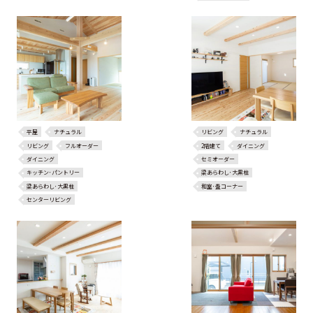
平屋
ナチュラル
リビング
ナチュラル
リビング
フルオーダー
2階建て
ダイニング
ダイニング
セミオーダー
キッチン･パントリー
梁あらわし･大黒柱
梁あらわし･大黒柱
和室･畳コーナー
センターリビング