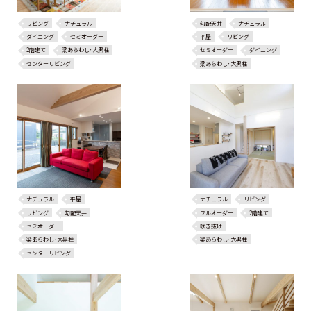
リビング
ナチュラル
勾配天井
ナチュラル
ダイニング
セミオーダー
平屋
リビング
2階建て
梁あらわし･大黒柱
セミオーダー
ダイニング
センターリビング
梁あらわし･大黒柱
ナチュラル
平屋
ナチュラル
リビング
リビング
勾配天井
フルオーダー
2階建て
セミオーダー
吹き抜け
梁あらわし･大黒柱
梁あらわし･大黒柱
センターリビング