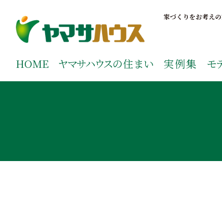
S
k
家づくりをお考えの
i
p
鹿児島で注文住宅ならヤマサハウス
新築の注文住宅や建売モデルハウスをお探しの方はこちら
t
ご覧ください。
HOME
ヤマサハウス
の住まい
実例集
モ
o
c
o
n
t
e
n
t