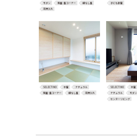
モダン
和室･畳コーナー
縁なし畳
子ども部屋
吊押入れ
SELECTINO
平屋
ナチュラル
SELECTINO
平屋
和室･畳コーナー
縁なし畳
吊押入れ
ナチュラル
モダン
センターリビング