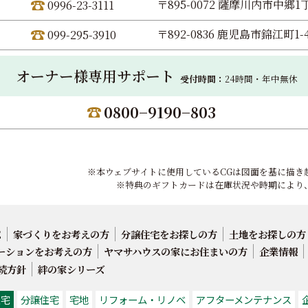
〒895-0072 薩摩川内市中郷1丁
0996-23-3111
〒892-0836 鹿児島市錦江町1-
099-295-3910
オーナー様専用サポート
受付時間：
24時間・年中無休
0800−9190−803
※本ウェブサイトに使用しているCGは図面を基に描き
※特典のギフトカードは在庫状況や時期により
E
家づくりをお考えの方
分譲住宅をお探しの方
土地をお探しの方
ーションをお考えの方
ヤマサハウスの家にお住まいの方
企業情報
続方針
絆の家シリーズ
住宅
分譲住宅
宅地
リフォーム・リノベ
アフターメンテナンス