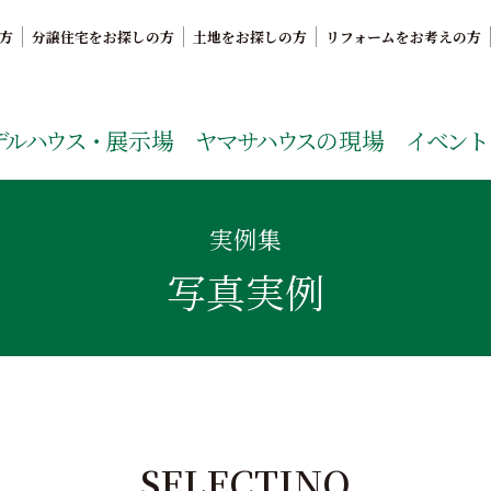
方
分譲住宅をお探しの方
土地をお探しの方
リフォームをお考えの方
。鹿児島県内で11年連続ナンバーワンの実績を誇る、絆の家
デルハウス・
展示場
ヤマサハウス
の現場
イベント
実例集
写真実例
SELECTINO