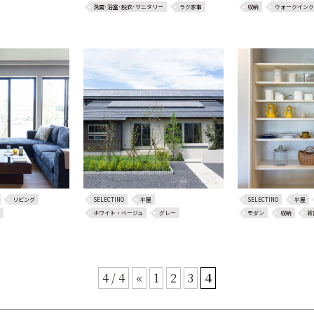
洗面･浴室･脱衣･サニタリー
ラク家事
収納
ウォークインク
リビング
SELECTINO
平屋
SELECTINO
平屋
ホワイト・ベージュ
グレー
モダン
収納
背
4 / 4
«
1
2
3
4