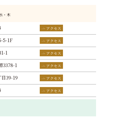
:水・木
4
アクセス
-5-1F
アクセス
1-1
アクセス
3378-1
アクセス
目39-19
アクセス
4
アクセス