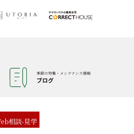
季節の特集・メンテナンス情報
ブログ
eb相談
見学