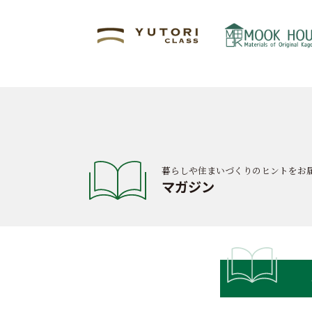
暮らしや住まいづくりのヒントをお
マガジン