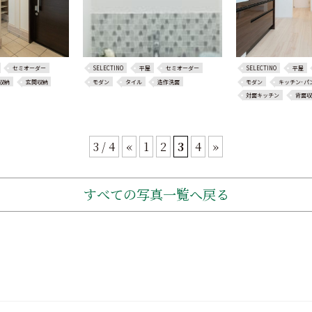
セミオーダー
SELECTINO
平屋
セミオーダー
SELECTINO
平屋
収納
玄関収納
モダン
タイル
造作洗面
モダン
キッチン･パ
対面キッチン
背面収
3 / 4
«
1
2
3
4
»
すべての写真一覧へ戻る