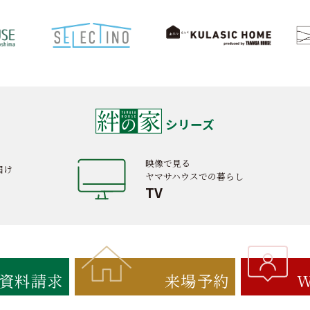
シリーズ
映像で見る
届け
ヤマサハウスでの暮らし
TV
資料請求
来場予約
W