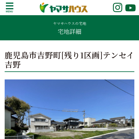
S
k
鹿児島で注文住宅ならヤマサハウス
新築の注文住宅や建売モデルハウスをお探し
i
の方はこちら。鹿児島県内で11年連続ナンバ
ヤマサハウスの宅地
p
宅地詳細
ーワンの実績を誇る、絆の家でおなじみの
t
ヤマサハウス。展示場情報や家づくりのこだ
o
わりをご覧ください。
c
鹿児島市吉野町[残り1区画]テンセイ
o
吉野
n
t
e
n
t