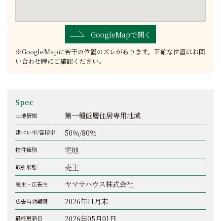
GoogleMapで開く
※GoogleMapに若干の位置のズレがあります。正確な位置はお問
い合わせ時にご確認ください。
Spec
第一種低層住居専用地域
土地情報
50％/80％
建ぺい率/容積率
宅地
物件種別
売主
取引形態
ヤマサハウス株式会社
売主・広告主
2026年11月末
広告有効期限
2026年05月01日
最終更新日