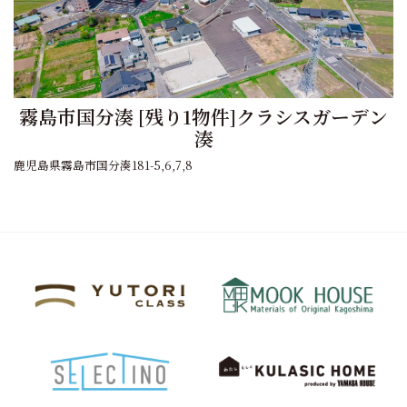
霧島市国分湊 [残り1物件]クラシスガーデン
湊
鹿児島県霧島市国分湊181-5,6,7,8