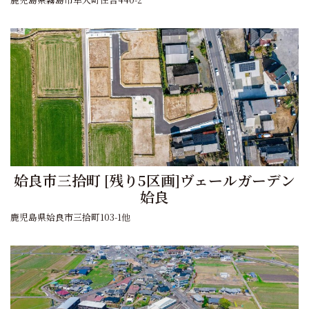
姶良市三拾町 [残り5区画]ヴェールガーデン
姶良
鹿児島県姶良市三拾町103-1他