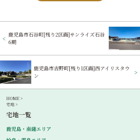
投
鹿児島市石谷町[残り2区画]サンライズ石谷
稿
6期
ナ
ビ
鹿児島市吉野町[残り1区画]西アイリスタウ
ゲ
ン
ー
シ
HOME >
宅地 >
ョ
宅地一覧
ン
鹿児島・南薩エリア