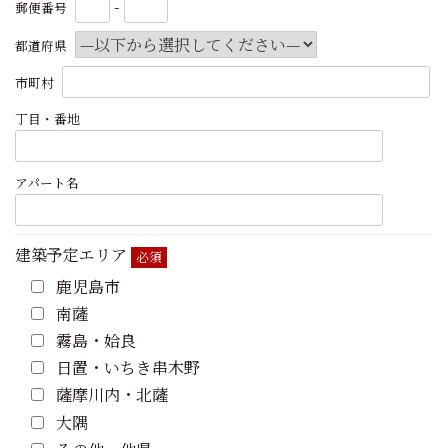
-
郵便番号
都道府県
市町村
丁目・番地
アパート名
建築予定エリア
必須
鹿児島市
南薩
霧島・姶良
日置・いちき串木野
薩摩川内・北薩
大隅