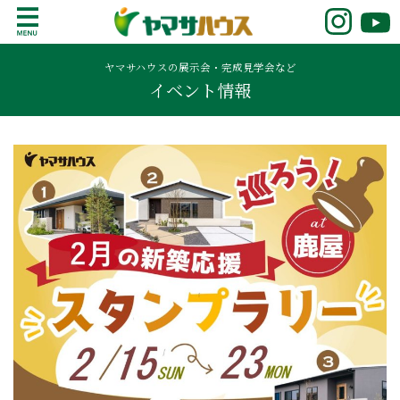
S
k
鹿児島で注文住宅ならヤマサハウス
新築の注文住宅や建売モデルハウスをお探し
i
の方はこちら。鹿児島県内で11年連続ナンバ
ヤマサハウスの展示会・完成見学会など
p
イベント情報
ーワンの実績を誇る、絆の家でおなじみの
t
ヤマサハウス。展示場情報や家づくりのこだ
o
わりをご覧ください。
c
o
n
t
e
n
t