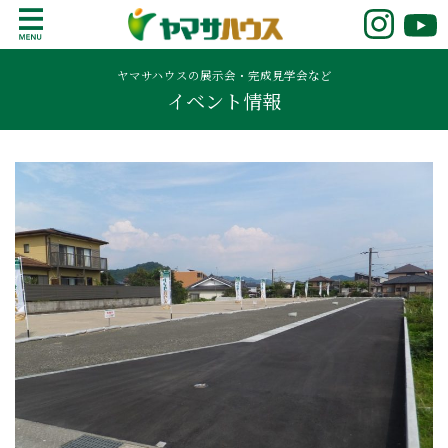
S
k
鹿児島で注文住宅ならヤマサハウス
新築の注文住宅や建売モデルハウスをお探し
i
の方はこちら。鹿児島県内で11年連続ナンバ
ヤマサハウスの展示会・完成見学会など
p
イベント情報
ーワンの実績を誇る、絆の家でおなじみの
t
ヤマサハウス。展示場情報や家づくりのこだ
o
わりをご覧ください。
c
o
n
t
e
n
t