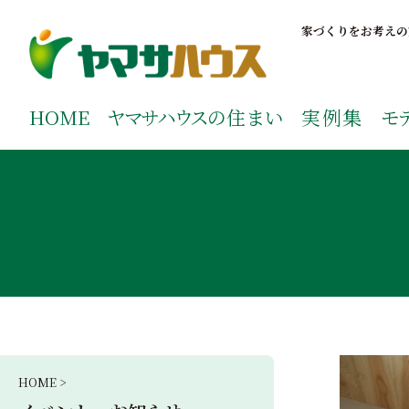
S
k
家づくりをお考えの
i
p
鹿児島で注文住宅ならヤマサハウス
新築の注文住宅や建売モデルハウスをお探しの方はこちら
t
ご覧ください。
HOME
ヤマサハウス
の住まい
実例集
モ
o
c
o
n
t
e
n
t
HOME >