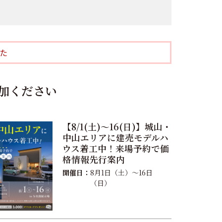
た
加ください
【8/1(土)〜16(日)】城山・
中山エリアに建売モデルハ
ウス着工中！来場予約で価
格情報先行案内
開催日：
8月1日（土）〜16日
（日）