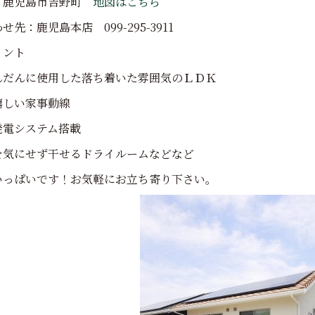
：鹿児島市吉野町
地図はこちら
先：鹿児島本店 099-295-3911
イント
んだんに使用した落ち着いた雰囲気のＬＤＫ
嬉しい家事動線
発電システム搭載
を気にせず干せるドライルームなどなど
いっぱいです！お気軽にお立ち寄り下さい。