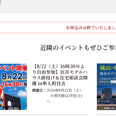
要
お申込みは終了いたしまし
近隣のイベントもぜひご参
【8/22（土）16時30分よ
り自由参加】住吉モデルハ
ウス餅投げ＆住宅相談会開
催 in隼人町住吉
開催日：
2026年8月22日（土）
※雨天時は29日(土)
へ