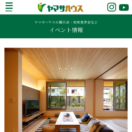
S
k
鹿児島で注文住宅ならヤマサハウス
新築の注文住宅や建売モデルハウスをお探し
i
の方はこちら。鹿児島県内で11年連続ナンバ
ヤマサハウスの展示会・完成見学会など
p
イベント情報
ーワンの実績を誇る、絆の家でおなじみの
t
ヤマサハウス。展示場情報や家づくりのこだ
o
わりをご覧ください。
c
o
n
t
e
n
t