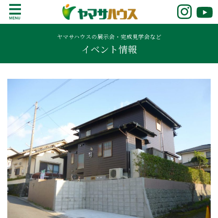
S
k
鹿児島で注文住宅ならヤマサハウス
新築の注文住宅や建売モデルハウスをお探し
i
の方はこちら。鹿児島県内で11年連続ナンバ
ヤマサハウスの展示会・完成見学会など
p
イベント情報
ーワンの実績を誇る、絆の家でおなじみの
t
ヤマサハウス。展示場情報や家づくりのこだ
o
わりをご覧ください。
c
o
n
t
e
n
t