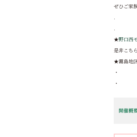
ぜひご家
.
.
★
野口西
是非こち
★霧島地
・
・
開催概