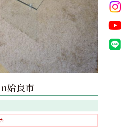
会in姶良市
た