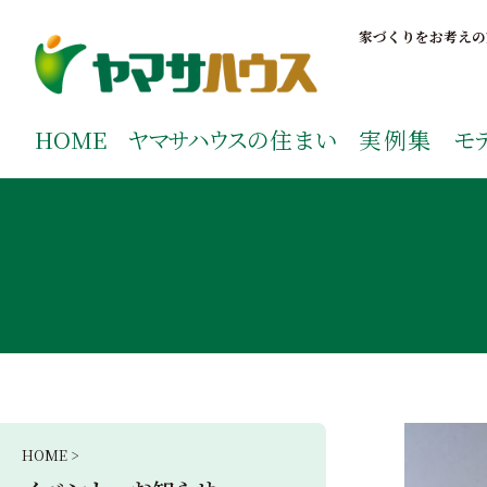
S
k
家づくりをお考えの
i
p
鹿児島で注文住宅ならヤマサハウス
新築の注文住宅や建売モデルハウスをお探しの方はこちら
t
ご覧ください。
HOME
ヤマサハウス
の住まい
実例集
モ
o
c
o
n
t
e
n
t
HOME >