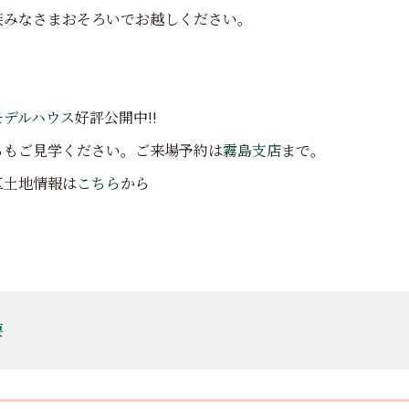
族みなさまおそろいでお越しください。
モデルハウス
好評公開中!!
らもご見学ください。ご来場予約は
霧島支店
まで。
区土地情報は
こちら
から
要