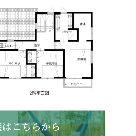
2階平面図
談は
こちらから