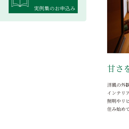
実例集のお申込み
甘さ
洋風の外
インテリ
照明やリ
住み始め