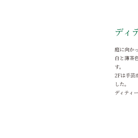
ディ
庭に向か
白と薄茶
す。
2Fは手
した。
ディティ