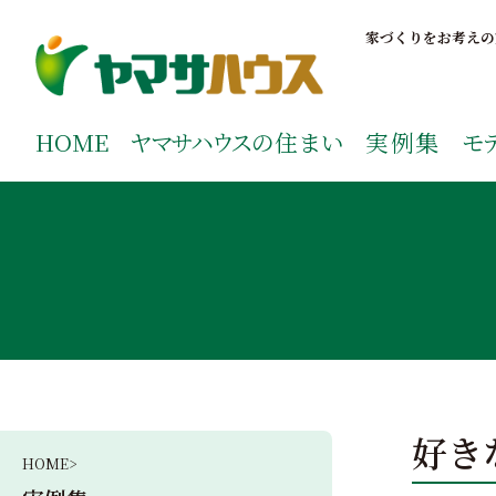
S
k
家づくりをお考えの
i
p
鹿児島で注文住宅ならヤマサハウス
新築の注文住宅や建売モデルハウスをお探しの方はこちら
t
ご覧ください。
HOME
ヤマサハウス
の住まい
実例集
モ
o
c
o
n
t
e
n
t
好き
HOME>