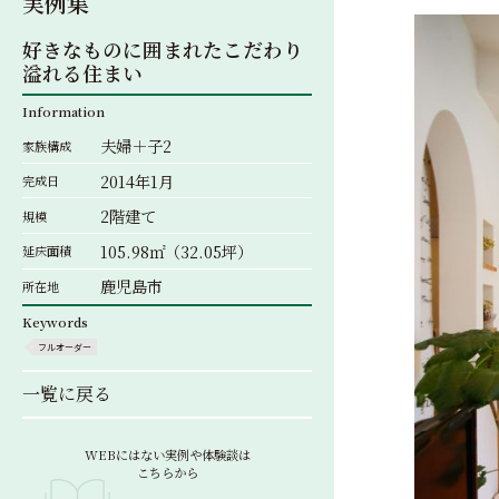
実例集
好きなものに囲まれたこだわり
溢れる住まい
Information
夫婦＋子2
家族構成
2014年1月
完成日
2階建て
規模
105.98㎡（32.05坪）
延床面積
鹿児島市
所在地
Keywords
フルオーダー
一覧に戻る
WEBにはない実例や体験談は
こちらから