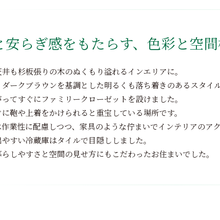
と安らぎ感をもたらす、色彩と空間
天井も杉板張りの木のぬくもり溢れるインエリアに。
、ダークブラウンを基調とした明るくも落ち着きのあるスタイ
がってすぐにファミリークローゼットを設けました。
ぐに鞄や上着をかけられると重宝している場所です。
は作業性に配慮しつつ、家具のような佇まいでインテリアのア
出やすい冷蔵庫はタイルで目隠ししました。
暮らしやすさと空間の見せ方にもこだわったお住まいでした。