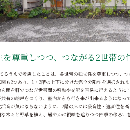
性を尊重しつつ、つながる2世帯の
建てるうえで考慮したことは、各世帯の独立性を尊重しつつ、つ
玄関も2つあり、1・2階の上下に分けた完全分離型を選択されま
の玄関を軒でつなぎ世帯間の移動や交流を容易に行えるように
帯共有の納戸をつくり、室内からも行き来が出来るようになっ
生活音が気にならないように、2階の床には吸音性・遮音性を高
細な木々と野草を植え、緩やかに視線を遮りつつ四季の移ろい