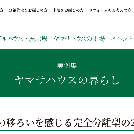
方
分譲住宅をお探しの方
土地をお探しの方
リフォームをお考えの方
。鹿児島県内で11年連続ナンバーワンの実績を誇る、絆の家
デルハウス・
展示場
ヤマサハウス
の現場
イベント
実例集
ヤマサハウスの暮らし
の移ろいを感じる完全分離型の