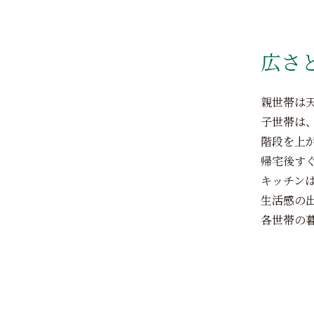
広さ
親世帯は
子世帯は
階段を上
帰宅後す
キッチン
生活感の
各世帯の