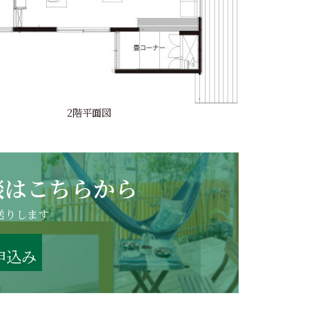
2階平面図
談は
こちらから
送りします
申込み