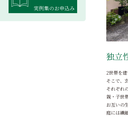
実例集のお申込み
独立
2世帯を
そこで、
それぞれ
親・子世
お互いの
庭には繊