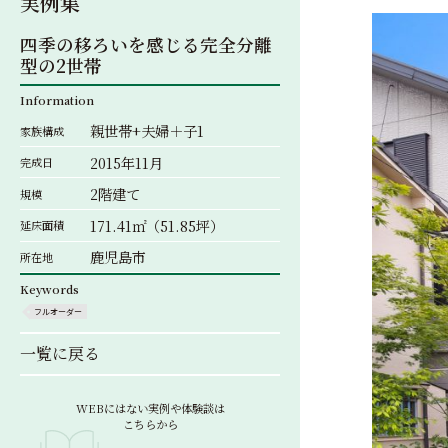
実例集
四季の移ろいを感じる完全分離
型の2世帯
Information
親世帯+夫婦＋子1
家族構成
2015年11月
完成日
2階建て
規模
171.41㎡（51.85坪）
延床面積
鹿児島市
所在地
Keywords
フルオーダー
一覧に戻る
WEBにはない実例や体験談は
こちらから