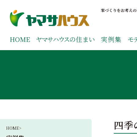
S
k
家づくりをお考えの
i
p
鹿児島で注文住宅ならヤマサハウス
新築の注文住宅や建売モデルハウスをお探しの方はこちら
t
ご覧ください。
HOME
ヤマサハウス
の住まい
実例集
モ
o
c
o
n
t
e
n
t
四季
HOME>