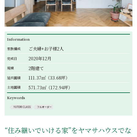
Information
ご夫婦+お子様2人
家族構成
2020年12月
完成日
2階建て
規模
111.37㎡（33.68坪）
延床面積
571.73㎡（172.94坪）
土地面積
Keywords
YUTORI CLASS
フルオーダー
“住み継いでいける家”をヤマサハウスでな