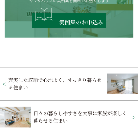
ヤマサハウスの実例集を無料でお送りします
実例集のお申込み
投
充実した収納で心地よく、すっきり暮らせ
稿
る住まい
ナ
ビ
日々の暮らしやすさを大事に家族が楽しく
ゲ
暮らせる住まい
ー