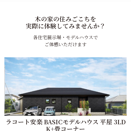
シ
ョ
木の家の住みごこちを
ン
実際に体験してみませんか？
各住宅展示場・モデルハウスで
ご体感いただけます
ラコート安楽 BASICモデルハウス 平屋 3LD
K+畳コーナー