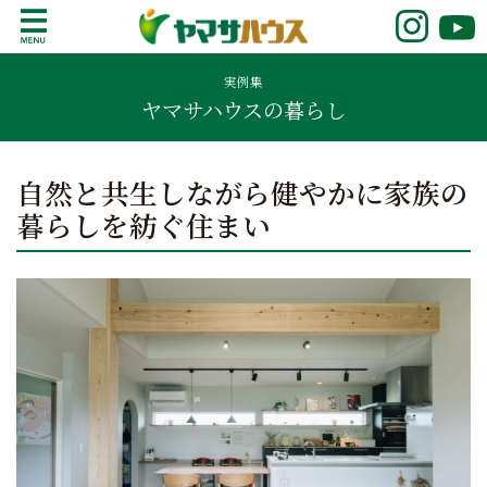
S
k
鹿児島で注文住宅ならヤマサハウス
新築の注文住宅や建売モデルハウスをお探し
i
の方はこちら。鹿児島県内で11年連続ナンバ
実例集
p
ヤマサハウスの暮らし
ーワンの実績を誇る、絆の家でおなじみの
t
ヤマサハウス。展示場情報や家づくりのこだ
o
わりをご覧ください。
c
自然と共生しながら健やかに家族の
o
暮らしを紡ぐ住まい
n
t
e
n
t