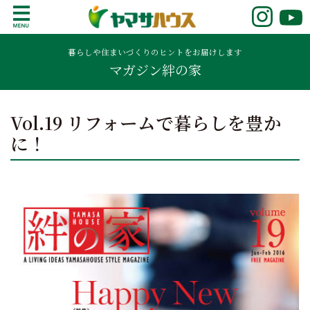
S
k
鹿児島で注文住宅ならヤマサハウス
新築の注文住宅や建売モデルハウスをお探し
i
の方はこちら。鹿児島県内で11年連続ナンバ
暮らしや住まいづくりのヒントをお届けします
p
マガジン絆の家
ーワンの実績を誇る、絆の家でおなじみの
t
ヤマサハウス。展示場情報や家づくりのこだ
o
わりをご覧ください。
c
Vol.19 リフォームで暮らしを豊か
o
に！
n
t
e
n
t