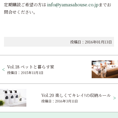
定期購読ご希望の方は
info@yamasahouse.co.jp
までお
問合せください。
投稿日：2016年01月13日
投
Vol.18 ペットと暮らす家
稿
投稿日：2015年11月1日
ナ
ビ
Vol.20 楽しくてキレイ!の収納ルール
ゲ
投稿日：2016年3月11日
ー