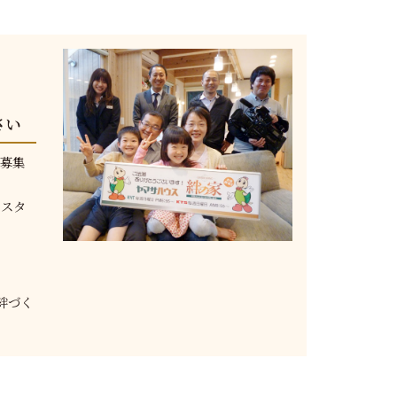
さい
を募集
なスタ
絆づく