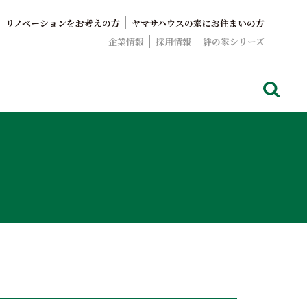
リノベーションをお考えの方
ヤマサハウスの家にお住まいの方
企業情報
採用情報
絆の家シリーズ
でおなじみのヤマサハウス。展示場情報や家づくりのこだわりを