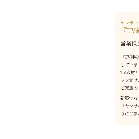
ヤマサハ
『T
営業担
『TV絆
していま
TV取材
ッフがサ
ご家族の
新築でな
「ヤマサ
りにご参