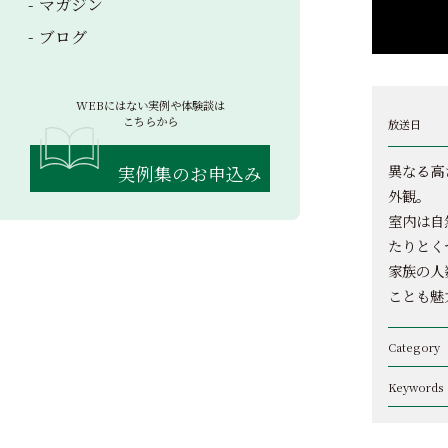
マガジン
ブログ
WEBにはない実例や体験談は
こちらから
放送日
異なる高
実例集のお申込み
外観。
室内は自
たりとく
家族の人
ことも魅
Category
Keywords