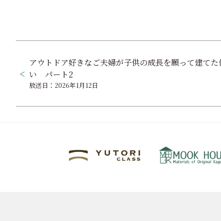
投
アウトドア好きなご夫婦が子供の成長を願って建てた
稿
い パート2
ナ
放送日：2026年1月12日
ビ
ゲ
ー
シ
ョ
ン