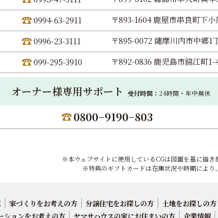
〒893-1604 鹿屋市串良町下小原
0994-63-2911
〒895-0072 薩摩川内市中郷1丁
0996-23-3111
〒892-0836 鹿児島市錦江町1-
099-295-3910
オーナー様専用サポート
受付時間：
24時間・年中無休
0800−9190−803
※本ウェブサイトに使用しているCGは図面を基に描き
※特典のギフトカードは在庫状況や時期により
E
家づくりをお考えの方
分譲住宅をお探しの方
土地をお探しの方
ーションをお考えの方
ヤマサハウスの家にお住まいの方
企業情報