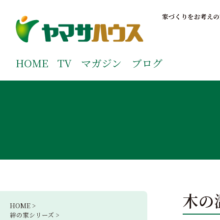
S
k
家づくりをお考えの
i
p
鹿児島で注文住宅ならヤマサハウス
新築の注文住宅や建売モデルハウスをお探しの方はこちら
t
ご覧ください。
HOME
TV
マガジン
ブログ
o
c
o
n
t
e
n
t
木の
HOME >
絆の家シリーズ >