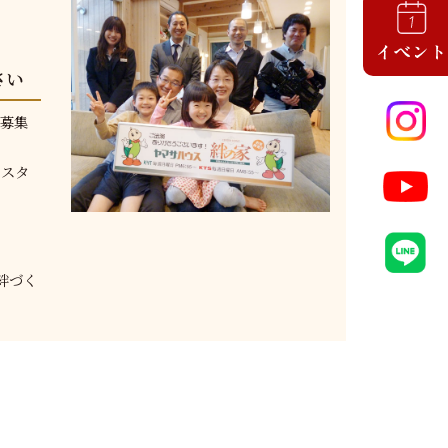
さい
を募集
なスタ
絆づく