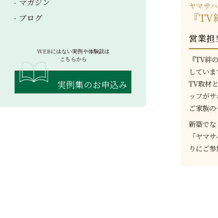
マガジン
ヤマサハ
『T
ブログ
営業担
WEBにはない実例や体験談は
『TV絆
こちらから
していま
実例集のお申込み
TV取材
ッフがサ
ご家族の
新築でな
「ヤマサ
りにご参