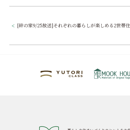
投
稿
[絆の家9/25放送]それぞれの暮らしが楽しめる2世帯
ナ
ビ
ゲ
ー
シ
ョ
ン