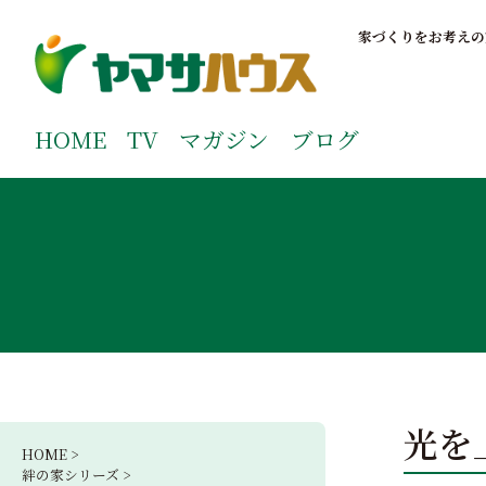
S
k
家づくりをお考えの
i
p
鹿児島で注文住宅ならヤマサハウス
新築の注文住宅や建売モデルハウスをお探しの方はこちら
t
ご覧ください。
HOME
TV
マガジン
ブログ
o
c
o
n
t
e
n
t
光を
HOME >
絆の家シリーズ >