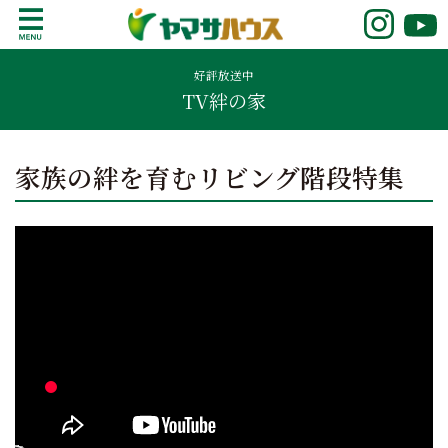
S
k
鹿児島で注文住宅ならヤマサハウス
新築の注文住宅や建売モデルハウスをお探し
i
の方はこちら。鹿児島県内で11年連続ナンバ
好評放送中
p
TV絆の家
ーワンの実績を誇る、絆の家でおなじみの
t
ヤマサハウス。展示場情報や家づくりのこだ
o
わりをご覧ください。
c
家族の絆を育むリビング階段特集
o
n
t
e
n
t