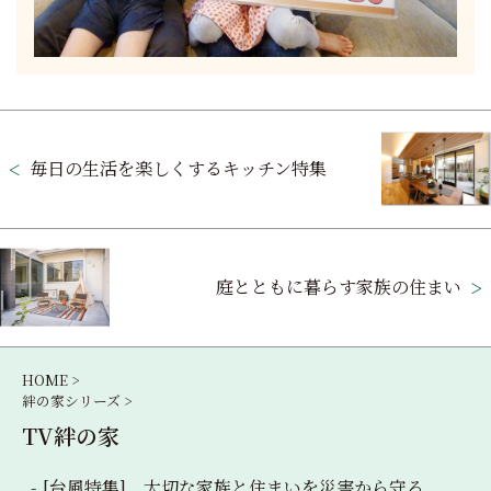
投
稿
毎日の生活を楽しくするキッチン特集
ナ
ビ
ゲ
庭とともに暮らす家族の住まい
ー
シ
HOME >
絆の家シリーズ >
ョ
TV絆の家
ン
[台風特集] 大切な家族と住まいを災害から守る