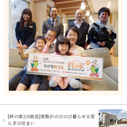
投
[絆の家2/6放送]家族がのびのび暮らせる安
稿
らぎの住まい