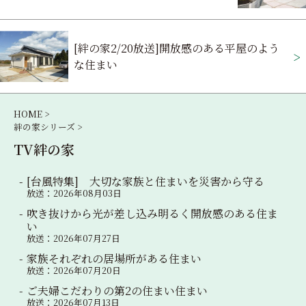
ナ
ビ
[絆の家2/20放送]開放感のある平屋のよう
ゲ
な住まい
ー
シ
HOME >
絆の家シリーズ >
ョ
TV絆の家
ン
[台風特集] 大切な家族と住まいを災害から守る
放送：2026年08月03日
吹き抜けから光が差し込み明るく開放感のある住ま
い
放送：2026年07月27日
家族それぞれの居場所がある住まい
放送：2026年07月20日
ご夫婦こだわりの第2の住まい住まい
放送：2026年07月13日