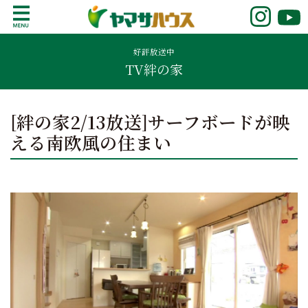
S
k
鹿児島で注文住宅ならヤマサハウス
新築の注文住宅や建売モデルハウスをお探し
i
の方はこちら。鹿児島県内で11年連続ナンバ
好評放送中
p
TV絆の家
ーワンの実績を誇る、絆の家でおなじみの
t
ヤマサハウス。展示場情報や家づくりのこだ
o
わりをご覧ください。
c
[絆の家2/13放送]サーフボードが映
o
える南欧風の住まい
n
t
e
n
t