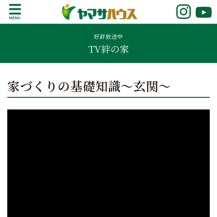
S
k
鹿児島で注文住宅ならヤマサハウス
新築の注文住宅や建売モデルハウスをお探し
i
の方はこちら。鹿児島県内で11年連続ナンバ
好評放送中
p
TV絆の家
ーワンの実績を誇る、絆の家でおなじみの
t
ヤマサハウス。展示場情報や家づくりのこだ
o
わりをご覧ください。
c
家づくりの基礎知識～玄関～
o
n
t
e
n
t