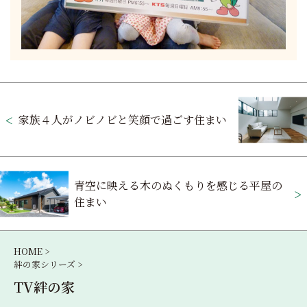
投
稿
家族４人がノビノビと笑顔で過ごす住まい
ナ
ビ
青空に映える木のぬくもりを感じる平屋の
ゲ
住まい
ー
シ
HOME >
絆の家シリーズ >
ョ
TV絆の家
ン