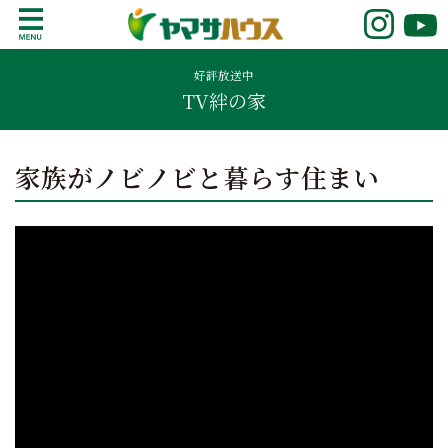
S
k
鹿児島で注文住宅ならヤマサハウス
新築の注文住宅や建売モデルハウスをお探し
i
の方はこちら。鹿児島県内で11年連続ナンバ
好評放送中
p
TV絆の家
ーワンの実績を誇る、絆の家でおなじみの
t
ヤマサハウス。展示場情報や家づくりのこだ
o
わりをご覧ください。
c
家族がノビノビと暮らす住まい
o
n
t
e
n
t