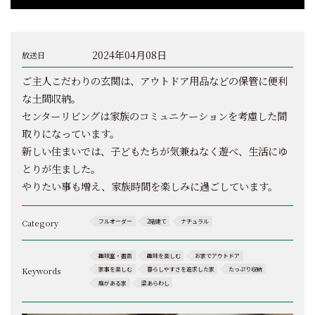
2024年04月08日
放送日
ご主人こだわりの玄関は、アウトドア用品などの保管に便利
な土間収納。
センターリビングは家族のコミュニケーションを考慮した間
取りになっています。
新しい住まいでは、子どもたちが気兼ねなく遊べ、生活にゆ
とりが生ました。
やりたい事も増え、家族時間を楽しみに過ごしています。
Category
フルオーダー
2階建て
ナチュラル
趣味室・書斎
趣味を楽しむ
お家でアウトドア
Keywords
家事を楽しむ
暮らしやすさを追求した家
たっぷり収納
庭がある家
梁あらわし