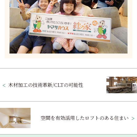
投
稿
木材加工の技術革新/CLTの可能性
ナ
ビ
ゲ
空間を有効活用したロフトのある住まい
ー