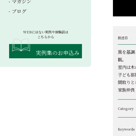
マガジン
ブログ
WEBにはない実例や体験談は
こちらから
放送日
黒を基調
実例集のお申込み
観。
室内は木
子ども部
間取りと
家族仲良
Category
Keywords