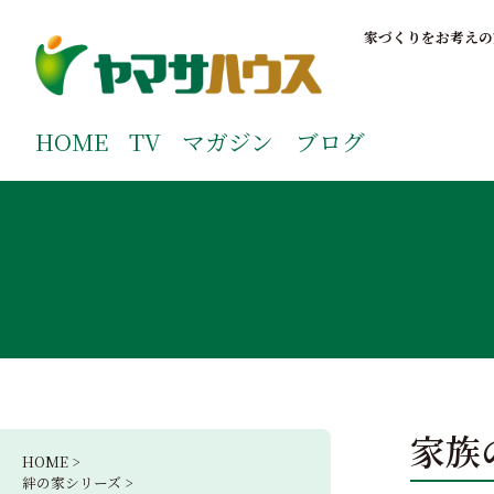
S
k
家づくりをお考えの
i
p
鹿児島で注文住宅ならヤマサハウス
新築の注文住宅や建売モデルハウスをお探しの方はこちら
t
ご覧ください。
HOME
TV
マガジン
ブログ
o
c
o
n
t
e
n
t
家族
HOME >
絆の家シリーズ >