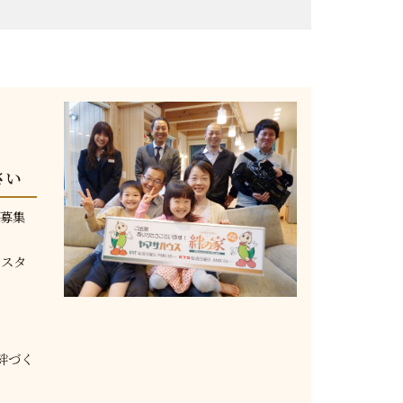
さい
を募集
なスタ
絆づく