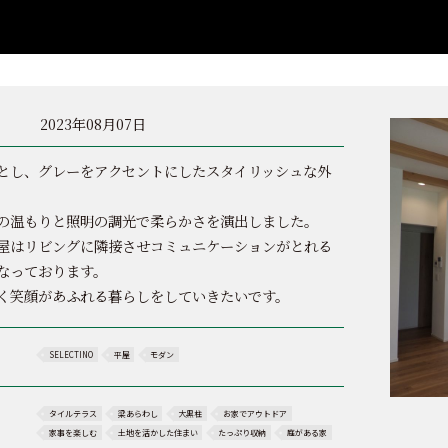
2023年08月07日
とし、グレーをアクセントにしたスタイリッシュな外
の温もりと照明の調光で柔らかさを演出しました。
屋はリビングに隣接させコミュニケーションがとれる
なっております。
く笑顔があふれる暮らしをしていきたいです。
SELECTINO
平屋
モダン
タイルテラス
梁あらわし
大黒柱
お家でアウトドア
家事を楽しむ
土地を活かした住まい
たっぷり収納
庭がある家