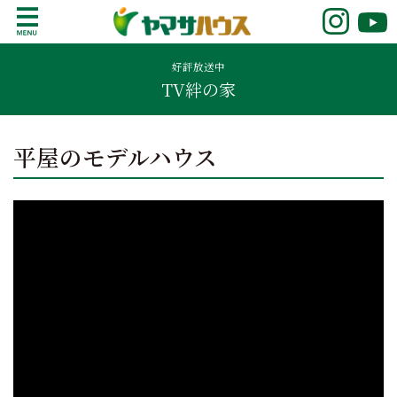
S
k
鹿児島で注文住宅ならヤマサハウス
新築の注文住宅や建売モデルハウスをお探し
i
の方はこちら。鹿児島県内で11年連続ナンバ
好評放送中
p
TV絆の家
ーワンの実績を誇る、絆の家でおなじみの
t
ヤマサハウス。展示場情報や家づくりのこだ
o
わりをご覧ください。
c
平屋のモデルハウス
o
n
t
e
n
t