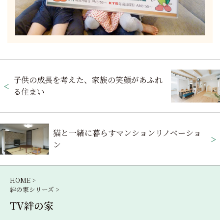
投
子供の成長を考えた、家族の笑顔があふれ
稿
る住まい
ナ
ビ
猫と一緒に暮らすマンションリノベーショ
ゲ
ン
ー
シ
HOME >
絆の家シリーズ >
ョ
TV絆の家
ン