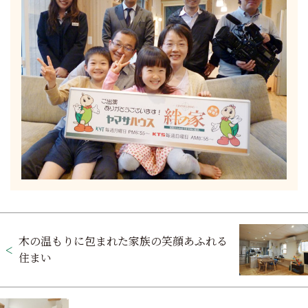
投
木の温もりに包まれた家族の笑顔あふれる
稿
住まい
ナ
ビ