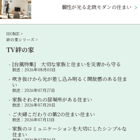
ゲ
個性が光る北欧モダンの住まい
ー
シ
HOME >
絆の家シリーズ >
ョ
TV絆の家
ン
[台風特集] 大切な家族と住まいを災害から守る
放送：2026年08月03日
吹き抜けから光が差し込み明るく開放感のある住ま
い
放送：2026年07月27日
家族それぞれの居場所がある住まい
放送：2026年07月20日
ご夫婦こだわりの第2の住まい住まい
放送：2026年07月13日
家族のコミュニケーションを大切にしたシンプルな
住まい
放送：2026年07月06日