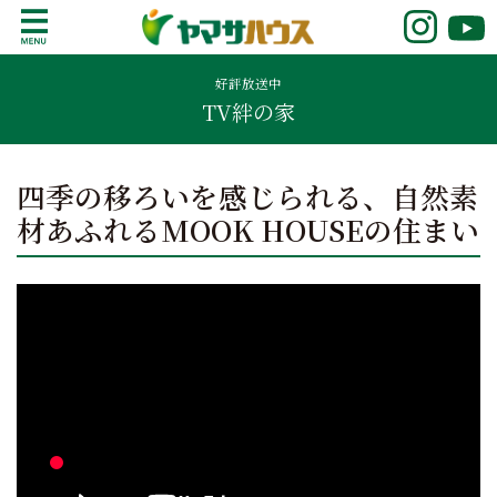
S
k
鹿児島で注文住宅ならヤマサハウス
新築の注文住宅や建売モデルハウスをお探し
i
の方はこちら。鹿児島県内で11年連続ナンバ
好評放送中
p
TV絆の家
ーワンの実績を誇る、絆の家でおなじみの
t
ヤマサハウス。展示場情報や家づくりのこだ
o
わりをご覧ください。
c
四季の移ろいを感じられる、自然素
o
材あふれるMOOK HOUSEの住まい
n
t
e
n
t