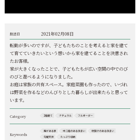
2021年02月08日
放送日
転勤が多いのですが、子どもたちのことを考えると家を建て
て育てていきたいという想いから家を建てることを決意され
たお客様。
家が大きくなったことで、子どもたちが広い空間の中でのび
のびと遊べるようになりました。
お庭は家族の共有スペース。家庭菜園も作ったので、いづれ
は野菜を作るなどのんびりとした暮らしが出来たらと思って
います。
Category
2階建て
ナチュラル
フルオーダー
庭がある家
中二階のある住まい
吹抜けのある住まい
Keywords
勾配天井
たっぷり収納