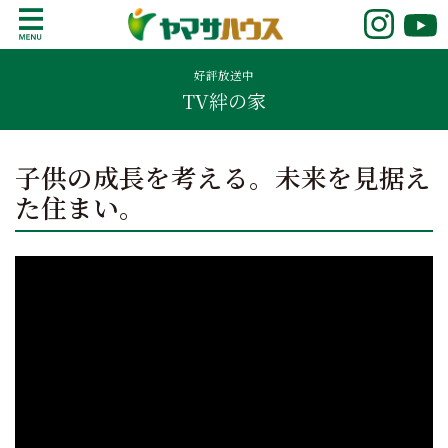
S
k
鹿児島で注文住宅ならヤマサハウス
新築の注文住宅や建売モデルハウスをお探し
i
の方はこちら。鹿児島県内で11年連続ナンバ
好評放送中
p
TV絆の家
ーワンの実績を誇る、絆の家でおなじみの
t
ヤマサハウス。展示場情報や家づくりのこだ
o
わりをご覧ください。
c
子供の成長を考える。未来を見据え
o
た住まい。
n
t
e
n
t