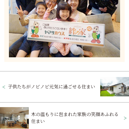
投
稿
子供たちがノビノビ元気に過ごせる住まい
ナ
ビ
木の温もりに包まれた家族の笑顔あふれる
ゲ
住まい