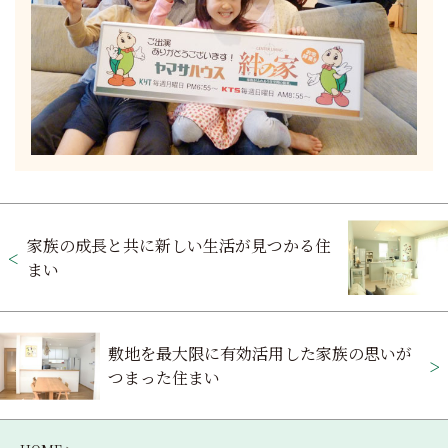
投
家族の成長と共に新しい生活が見つかる住
稿
まい
ナ
ビ
敷地を最大限に有効活用した家族の思いが
ゲ
つまった住まい
ー