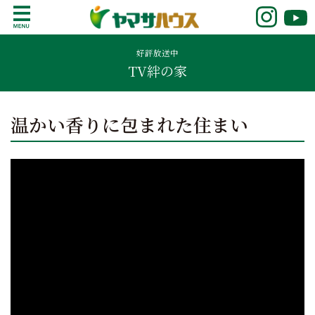
S
k
鹿児島で注文住宅ならヤマサハウス
新築の注文住宅や建売モデルハウスをお探し
i
の方はこちら。鹿児島県内で11年連続ナンバ
好評放送中
p
TV絆の家
ーワンの実績を誇る、絆の家でおなじみの
t
ヤマサハウス。展示場情報や家づくりのこだ
o
わりをご覧ください。
c
温かい香りに包まれた住まい
o
n
t
e
n
t