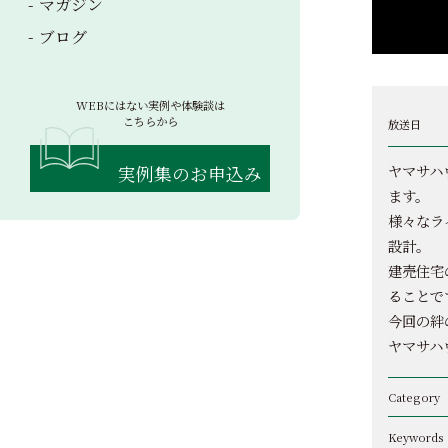
マガジン
ブログ
WEBにはない実例や体験談は
こちらから
放送日
ヤマサハ
実例集のお申込み
ます。
様々なラ
設計。
建売住宅
ることで
今回の絆
ヤマサハ
Category
Keywords