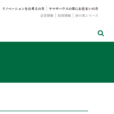
リノベーションをお考えの方
ヤマサハウスの家にお住まいの方
企業情報
採用情報
絆の家シリーズ
でおなじみのヤマサハウス。展示場情報や家づくりのこだわりを