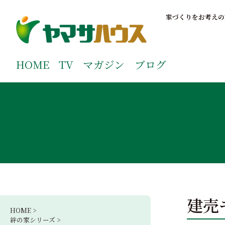
S
k
家づくりをお考えの
i
p
鹿児島で注文住宅ならヤマサハウス
新築の注文住宅や建売モデルハウスをお探しの方はこちら
t
ご覧ください。
HOME
TV
マガジン
ブログ
o
c
o
n
t
e
n
t
建売
HOME >
絆の家シリーズ >