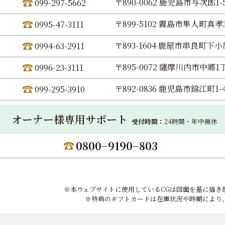
〒890-0062 鹿児島市与次郎1-5
099-297-5662
〒899-5102 霧島市隼人町真孝3
0995-47-3111
〒893-1604 鹿屋市串良町下小原
0994-63-2911
〒895-0072 薩摩川内市中郷1丁
0996-23-3111
〒892-0836 鹿児島市錦江町1-
099-295-3910
オーナー様専用サポート
受付時間：
24時間・年中無休
0800−9190−803
※本ウェブサイトに使用しているCGは図面を基に描き
※特典のギフトカードは在庫状況や時期により