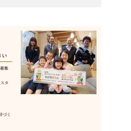
さい
を募集
なスタ
絆づく