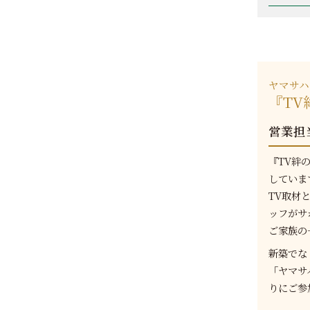
ヤマサハ
『T
営業担
『TV絆
していま
TV取材
ッフがサ
ご家族の
新築でな
「ヤマサ
りにご参