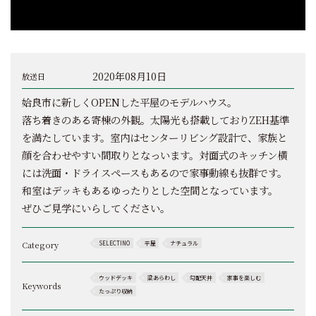
2020年08月10日
放送日
姶良市に新しくOPENした平屋のモデルハウス。
落ち着きのある寄棟の外観。太陽光も搭載しておりZEH基準
を満たしています。室内はセンターリビング設計で、家族と
顔を合わせやすい間取りとなっいます。対面式のキッチン横
には洗面・ドライスペースもあるので家事動線も抜群です。
和室はデッキもあるゆったりとした空間となっています。
ぜひご見学にいらしてください。
Category
SELECTINO
平屋
ナチュラル
ウッドデッキ
梁あらわし
勾配天井
家事を楽しむ
Keywords
たっぷり収納