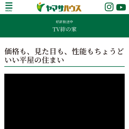
S
k
鹿児島で注文住宅ならヤマサハウス
新築の注文住宅や建売モデルハウスをお探し
i
の方はこちら。鹿児島県内で11年連続ナンバ
好評放送中
p
TV絆の家
ーワンの実績を誇る、絆の家でおなじみの
t
ヤマサハウス。展示場情報や家づくりのこだ
o
わりをご覧ください。
c
価格も、見た目も、性能もちょうど
o
いい平屋の住まい
n
t
e
n
t