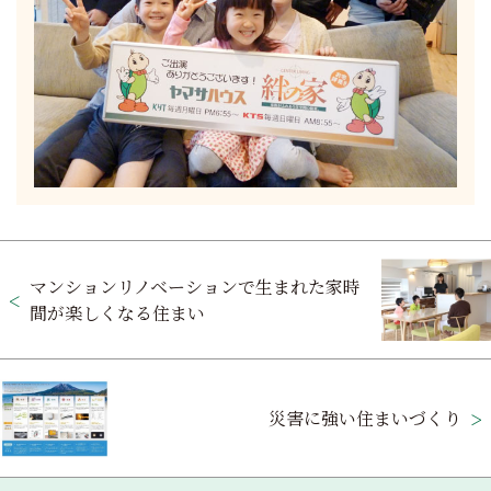
投
マンションリノベーションで生まれた家時
稿
間が楽しくなる住まい
ナ
ビ
ゲ
災害に強い住まいづくり
ー