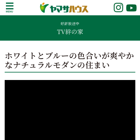
S
k
鹿児島で注文住宅ならヤマサハウス
新築の注文住宅や建売モデルハウスをお探し
i
の方はこちら。鹿児島県内で11年連続ナンバ
好評放送中
p
TV絆の家
ーワンの実績を誇る、絆の家でおなじみの
t
ヤマサハウス。展示場情報や家づくりのこだ
o
わりをご覧ください。
c
ホワイトとブルーの色合いが爽やか
o
なナチュラルモダンの住まい
n
t
e
n
t