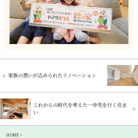
投
稿
家族の思いが込められたリノベーション
ナ
ビ
これからの時代を考えた一歩先を行く住ま
ゲ
い
ー
シ
HOME >