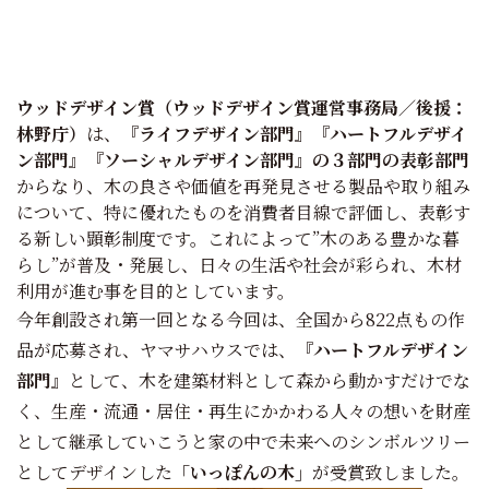
ウッドデザイン賞（ウッドデザイン賞運営事務局／後援：
林野庁）
は、
『ライフデザイン部門』『ハートフルデザイ
ン部門』『ソーシャルデザイン部門』の３部門の表彰部門
からなり、木の良さや価値を再発見させる製品や取り組み
について、特に優れたものを消費者目線で評価し、表彰す
る新しい顕彰制度です。これによって”木のある豊かな暮
らし”が普及・発展し、日々の生活や社会が彩られ、木材
利用が進む事を目的としています。
今年創設され第一回となる今回は、全国から822点もの作
品が応募され、ヤマサハウスでは、
『ハートフルデザイン
部門』
として、木を建築材料として森から動かすだけでな
く、生産・流通・居住・再生にかかわる人々の想いを財産
として継承していこうと家の中で未来へのシンボルツリー
としてデザインした
「いっぽんの木」
が受賞致しました。