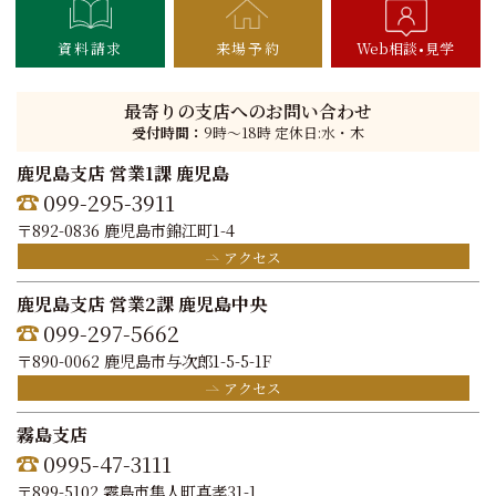
資料請求
来場予約
Web相談
見学
最寄りの支店へのお問い合わせ
受付時間：
9時〜18時 定休日:水・木
鹿児島支店 営業1課 鹿児島
099-295-3911
〒892-0836 鹿児島市錦江町1-4
アクセス
鹿児島支店 営業2課 鹿児島中央
099-297-5662
〒890-0062 鹿児島市与次郎1-5-5-1F
アクセス
霧島支店
0995-47-3111
〒899-5102 霧島市隼人町真孝31-1