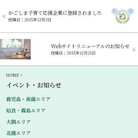
投
かごしま子育て応援企業に登録されました
稿
投稿日：2015年12月3日
ナ
ビ
Webサイトリニューアルのお知らせ
ゲ
投稿日：2015年12月21日
ー
シ
HOME >
ョ
イベント・お知らせ
ン
鹿児島・南薩エリア
姶良・霧島エリア
大隅エリア
北薩エリア