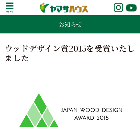
S
k
鹿児島で注文住宅ならヤマサハウス
新築の注文住宅や建売モデルハウスをお探し
i
お知らせ
の方はこちら。鹿児島県内で11年連続ナンバ
p
ーワンの実績を誇る、絆の家でおなじみの
t
ヤマサハウス。展示場情報や家づくりのこだ
o
ウッドデザイン賞2015を受賞いたし
わりをご覧ください。
c
ました
o
n
t
e
n
t