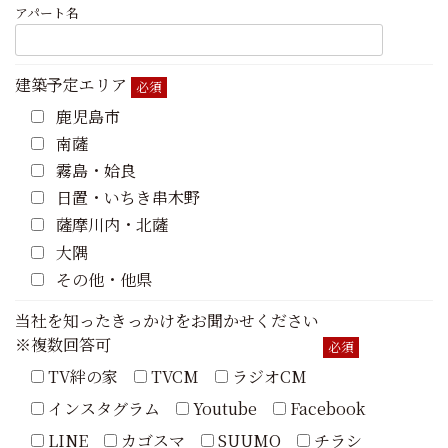
アパート名
建築予定エリア
必須
鹿児島市
南薩
霧島・姶良
日置・いちき串木野
薩摩川内・北薩
大隅
その他・他県
当社を知ったきっかけをお聞かせください
※複数回答可
必須
TV絆の家
TVCM
ラジオCM
インスタグラム
Youtube
Facebook
LINE
カゴスマ
SUUMO
チラシ