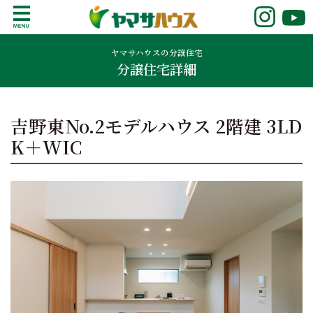
S
k
鹿児島で注文住宅ならヤマサハウス
新築の注文住宅や建売モデルハウスをお探し
i
の方はこちら。鹿児島県内で11年連続ナンバ
ヤマサハウスの分譲住宅
p
分譲住宅詳細
ーワンの実績を誇る、絆の家でおなじみの
t
ヤマサハウス。展示場情報や家づくりのこだ
o
わりをご覧ください。
c
吉野東No.2モデルハウス 2階建 3LD
o
n
K＋WIC
t
e
n
t