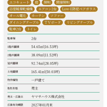
エコキュート
庭
照明
間接照明
浴室暖房乾燥機
エアコン2台
Low-E防犯ペアガラス
オール電化
カーテン
ソファー
ダイニングテーブル
ＴＶボード
リビングテーブル
駐車2台
トイレ
2台
駐車場
54.65㎡(16.53坪)
1階床面積
38.09㎡(11.52坪)
2階床面積
92.74㎡(28.05坪)
延床面積
165.41㎡(50.03坪)
土地面積
一戸建て
物件種別
売主
取引形態
ヤマサハウス株式会社
売主・広告主
2027年01月末
広告有効期限