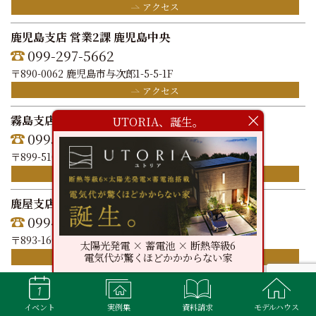
アクセス
鹿児島支店 営業2課 鹿児島中央
099-297-5662
〒890-0062 鹿児島市与次郎1-5-5-1F
アクセス
霧島支店
UTORIA、誕生。
0995-47-3111
〒899-5102 霧島市隼人町真孝31-1
アクセス
鹿屋支店
0994-63-2911
〒893-1604 鹿屋市串良町下小原3378-1
太陽光発電 × 蓄電池 × 断熱等級6
電気代が驚くほどかかからない家
アクセス
川内支店
0996-23-3111
イベント
実例集
資料請求
モデルハウス