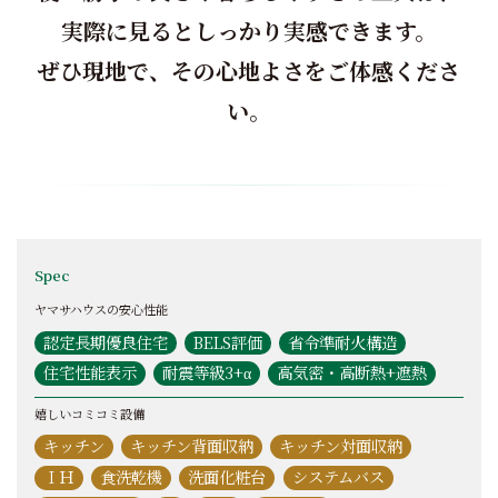
実際に見るとしっかり実感できます。
ぜひ現地で、その心地よさをご体感くださ
い。
Spec
ヤマサハウスの安心性能
認定長期優良住宅
BELS評価
省令準耐火構造
住宅性能表示
耐震等級3+α
高気密・高断熱+遮熱
嬉しいコミコミ設備
キッチン
キッチン背面収納
キッチン対面収納
ＩＨ
食洗乾機
洗面化粧台
システムバス