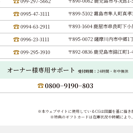
〒890-0062 鹿児島市与次郎1-5
099-297-5662
〒899-5102 霧島市隼人町真孝3
0995-47-3111
〒893-1604 鹿屋市串良町下小原
0994-63-2911
〒895-0072 薩摩川内市中郷1丁
0996-23-3111
〒892-0836 鹿児島市錦江町1-
099-295-3910
オーナー様専用サポート
受付時間：
24時間・年中無休
0800−9190−803
※本ウェブサイトに使用しているCGは図面を基に描き
※特典のギフトカードは在庫状況や時期により