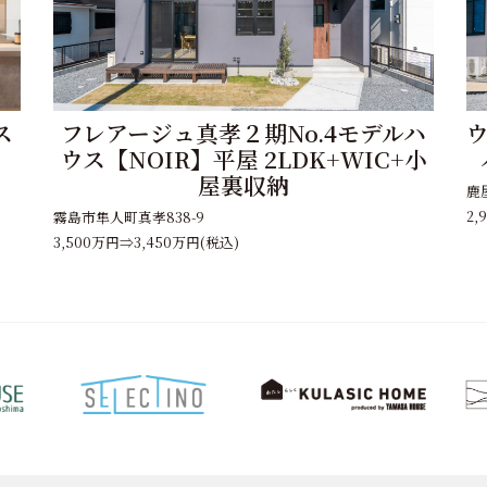
ス
フレアージュ真孝２期No.4モデルハ
ウ
ウス【NOIR】平屋 2LDK+WIC+小
屋裏収納
鹿
2,
霧島市隼人町真孝838-9
3,500万円⇒3,450万円
(税込)