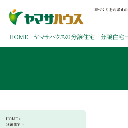
S
k
家づくりをお考えの
i
p
鹿児島で注文住宅ならヤマサハウス
新築の注文住宅や建売モデルハウスをお探しの方はこちら
t
ご覧ください。
HOME
ヤマサハウス
の分譲住宅
分譲住宅
o
c
o
n
t
e
n
t
HOME >
分譲住宅 >